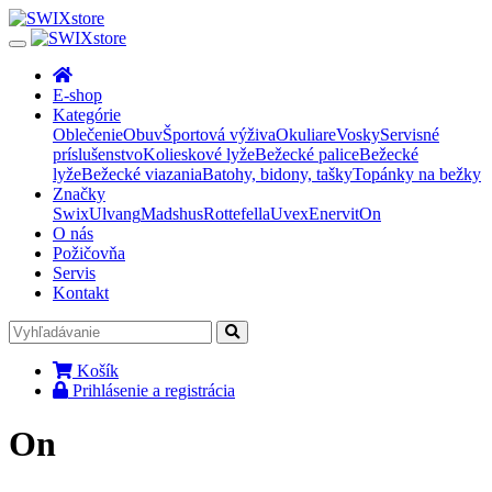
E-shop
Kategórie
Oblečenie
Obuv
Športová výživa
Okuliare
Vosky
Servisné
príslušenstvo
Kolieskové lyže
Bežecké palice
Bežecké
lyže
Bežecké viazania
Batohy, bidony, tašky
Topánky na bežky
Značky
Swix
Ulvang
Madshus
Rottefella
Uvex
Enervit
On
O nás
Požičovňa
Servis
Kontakt
Košík
Prihlásenie a registrácia
On