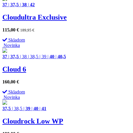
37
|
37,5
|
38
|
42
Cloudultra Exclusive
115,00
€
189,95
€
Skladom
Novinka
37
|
37,5
|
38
|
38,5
|
39
|
40
|
40,5
Cloud 6
160,00
€
Skladom
Novinka
37,5
|
38,5
|
39
|
40
|
41
Cloudrock Low WP