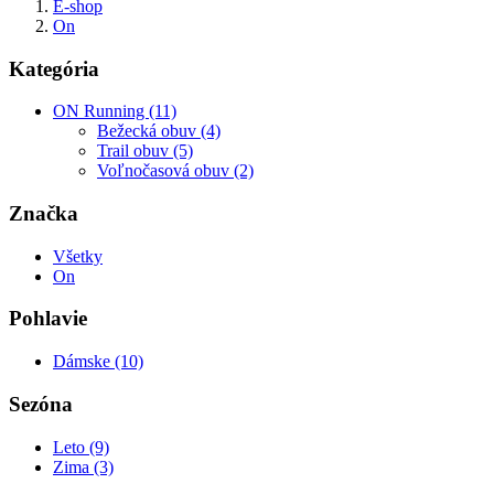
E-shop
On
Kategória
ON Running (11)
Bežecká obuv (4)
Trail obuv (5)
Voľnočasová obuv (2)
Značka
Všetky
On
Pohlavie
Dámske (10)
Sezóna
Leto (9)
Zima (3)