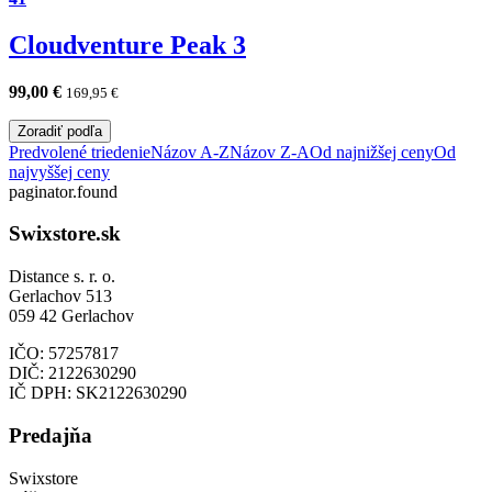
Cloudventure Peak 3
99,00
€
169,95
€
Zoradiť podľa
Predvolené triedenie
Názov A-Z
Názov Z-A
Od najnižšej ceny
Od
najvyššej ceny
paginator.found
Swixstore.sk
Distance s. r. o.
Gerlachov 513
059 42 Gerlachov
IČO: 57257817
DIČ: 2122630290
IČ DPH: SK2122630290
Predajňa
Swixstore