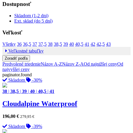
Dostupnosť
Skladom (1-2 dni)
Ext. sklad (do 5 dní)
Veľkosť
Všetky
36
36,5
37
37,5
38
38,5
39
40
40,5
41
42
42,5
43
Veľkostné tabuľky
Zoradiť podľa
Predvolené triedenie
Názov A-Z
Názov Z-A
Od najnižšej ceny
Od
najvyššej ceny
paginator.found
Skladom
-30%
38
|
38,5
|
39
|
40
|
40,5
|
41
Cloudalpine Waterproof
196,00
€
279,95
€
Skladom
-39%