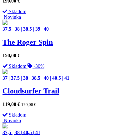
190,00
€
Skladom
Novinka
37,5
|
38
|
38,5
|
39
|
40
The Roger Spin
150,00
€
Skladom
-30%
37
|
37,5
|
38
|
38,5
|
40
|
40,5
|
41
Cloudsurfer Trail
119,00
€
170,00
€
Skladom
Novinka
37,5
|
38
|
40,5
|
41