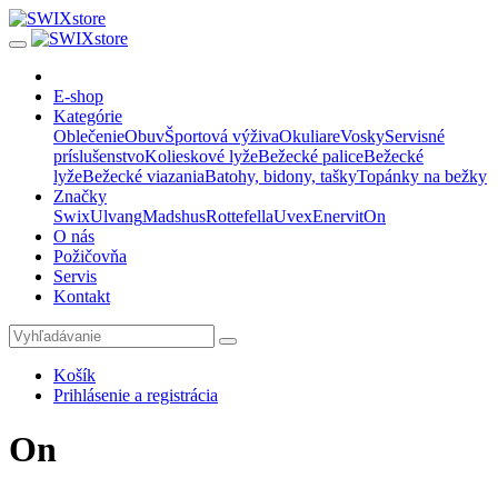
E-shop
Kategórie
Oblečenie
Obuv
Športová výživa
Okuliare
Vosky
Servisné
príslušenstvo
Kolieskové lyže
Bežecké palice
Bežecké
lyže
Bežecké viazania
Batohy, bidony, tašky
Topánky na bežky
Značky
Swix
Ulvang
Madshus
Rottefella
Uvex
Enervit
On
O nás
Požičovňa
Servis
Kontakt
Košík
Prihlásenie a registrácia
On