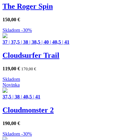
The Roger Spin
150,00
€
Skladom
-30%
37
|
37,5
|
38
|
38,5
|
40
|
40,5
|
41
Cloudsurfer Trail
119,00
€
170,00
€
Skladom
Novinka
37,5
|
38
|
40,5
|
41
Cloudmonster 2
190,00
€
Skladom
-30%