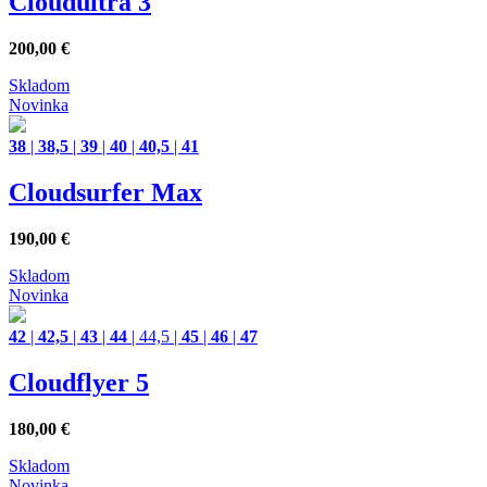
Cloudultra 3
200,00
€
Skladom
Novinka
38
|
38,5
|
39
|
40
|
40,5
|
41
Cloudsurfer Max
190,00
€
Skladom
Novinka
42
|
42,5
|
43
|
44
|
44,5
|
45
|
46
|
47
Cloudflyer 5
180,00
€
Skladom
Novinka