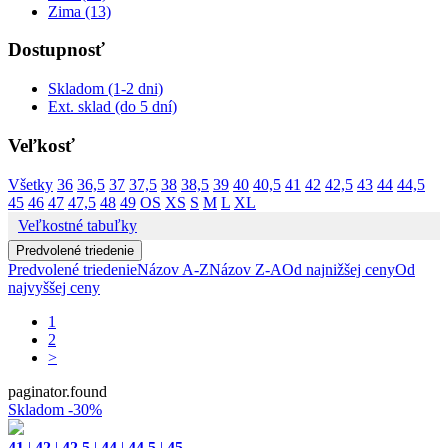
Zima (13)
Dostupnosť
Skladom (1-2 dni)
Ext. sklad (do 5 dní)
Veľkosť
Všetky
36
36,5
37
37,5
38
38,5
39
40
40,5
41
42
42,5
43
44
44,5
45
46
47
47,5
48
49
OS
XS
S
M
L
XL
Veľkostné tabuľky
Predvolené triedenie
Predvolené triedenie
Názov A-Z
Názov Z-A
Od najnižšej ceny
Od
najvyššej ceny
1
2
>
paginator.found
Skladom
-30%
41
|
42
|
42,5
|
44
|
44,5
|
45