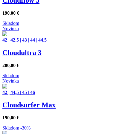
Cloudflow 5
190,00
€
Skladom
Novinka
42
|
42,5
|
43
|
44
|
44,5
Cloudultra 3
200,00
€
Skladom
Novinka
42
|
44,5
|
45
|
46
Cloudsurfer Max
190,00
€
Skladom
-30%