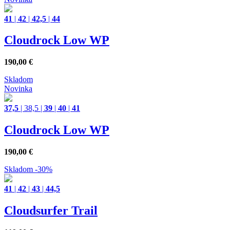
41
|
42
|
42,5
|
44
Cloudrock Low WP
190,00
€
Skladom
Novinka
37,5
|
38,5
|
39
|
40
|
41
Cloudrock Low WP
190,00
€
Skladom
-30%
41
|
42
|
43
|
44,5
Cloudsurfer Trail