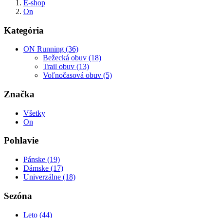
E-shop
On
Kategória
ON Running (36)
Bežecká obuv (18)
Trail obuv (13)
Voľnočasová obuv (5)
Značka
Všetky
On
Pohlavie
Pánske (19)
Dámske (17)
Univerzálne (18)
Sezóna
Leto (44)