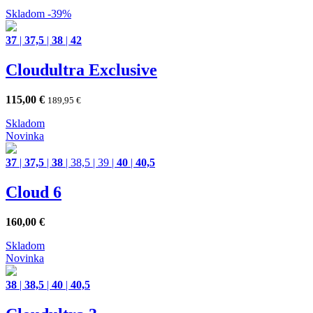
Skladom
-39%
37
|
37,5
|
38
|
42
Cloudultra Exclusive
115,00
€
189,95
€
Skladom
Novinka
37
|
37,5
|
38
|
38,5
|
39
|
40
|
40,5
Cloud 6
160,00
€
Skladom
Novinka
38
|
38,5
|
40
|
40,5