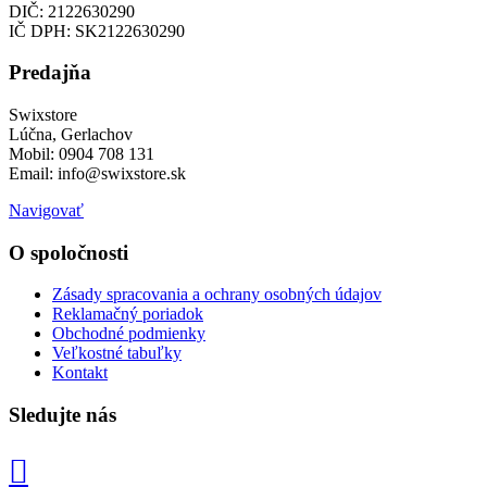
DIČ: 2122630290
IČ DPH: SK2122630290
Predajňa
Swixstore
Lúčna, Gerlachov
Mobil: 0904 708 131
Email: info@swixstore.sk
Navigovať
O spoločnosti
Zásady spracovania a ochrany osobných údajov
Reklamačný poriadok
Obchodné podmienky
Veľkostné tabuľky
Kontakt
Sledujte nás