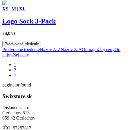
XS
|
M
|
XL
Logo Sock 3-Pack
24,95
€
Predvolené triedenie
Predvolené triedenie
Názov A-Z
Názov Z-A
Od najnižšej ceny
Od
najvyššej ceny
1
2
>
paginator.found
Swixstore.sk
Distance s. r. o.
Gerlachov 513
059 42 Gerlachov
IČO: 57257817