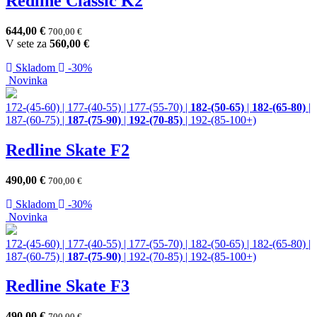
Redline Classic K2
644,00
€
700,00
€
V sete za
560,00
€
Skladom
-30%
Novinka
172-(45-60)
|
177-(40-55)
|
177-(55-70)
|
182-(50-65)
|
182-(65-80)
|
187-(60-75)
|
187-(75-90)
|
192-(70-85)
|
192-(85-100+)
Redline Skate F2
490,00
€
700,00
€
Skladom
-30%
Novinka
172-(45-60)
|
177-(40-55)
|
177-(55-70)
|
182-(50-65)
|
182-(65-80)
|
187-(60-75)
|
187-(75-90)
|
192-(70-85)
|
192-(85-100+)
Redline Skate F3
490,00
€
700,00
€