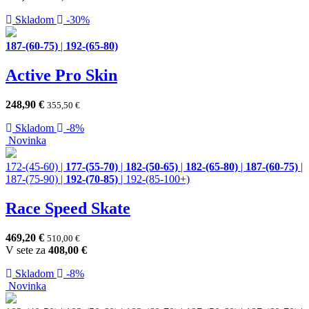
Skladom
-30%
187-(60-75)
|
192-(65-80)
Active Pro Skin
248,90
€
355,50
€
Skladom
-8%
Novinka
172-(45-60)
|
177-(55-70)
|
182-(50-65)
|
182-(65-80)
|
187-(60-75)
|
187-(75-90)
|
192-(70-85)
|
192-(85-100+)
Race Speed Skate
469,20
€
510,00
€
V sete za
408,00
€
Skladom
-8%
Novinka