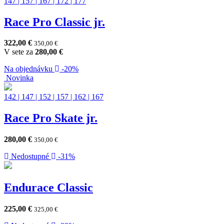
147
|
157
|
167
|
172
|
177
Race Pro Classic jr.
322,00
€
350,00
€
V sete za
280,00
€
Na objednávku
-20%
Novinka
142
|
147
|
152
|
157
|
162
|
167
Race Pro Skate jr.
280,00
€
350,00
€
Nedostupné
-31%
Endurace Classic
225,00
€
325,00
€