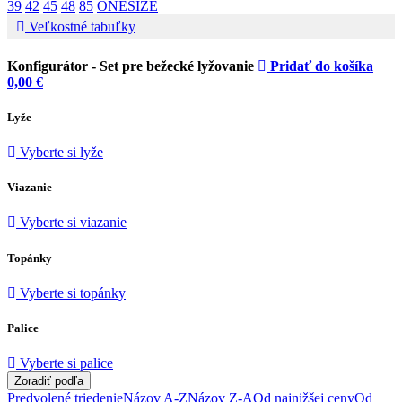
39
42
45
48
85
ONESIZE
Veľkostné tabuľky
Konfigurátor -
Set pre bežecké lyžovanie
Pridať do košíka
0,00
€
Lyže
Vyberte si lyže
Viazanie
Vyberte si viazanie
Topánky
Vyberte si topánky
Palice
Vyberte si palice
Zoradiť podľa
Predvolené triedenie
Názov A-Z
Názov Z-A
Od najnižšej ceny
Od