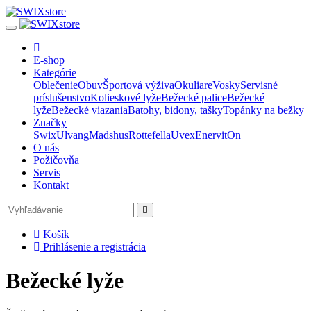
E-shop
Kategórie
Oblečenie
Obuv
Športová výživa
Okuliare
Vosky
Servisné
príslušenstvo
Kolieskové lyže
Bežecké palice
Bežecké
lyže
Bežecké viazania
Batohy, bidony, tašky
Topánky na bežky
Značky
Swix
Ulvang
Madshus
Rottefella
Uvex
Enervit
On
O nás
Požičovňa
Servis
Kontakt
Košík
Prihlásenie a registrácia
Bežecké lyže