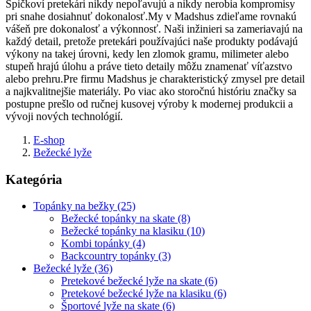
Špičkoví pretekári nikdy nepoľavujú a nikdy nerobia kompromisy
pri snahe dosiahnuť dokonalosť.My v Madshus zdieľame rovnakú
vášeň pre dokonalosť a výkonnosť. Naši inžinieri sa zameriavajú na
každý detail, pretože pretekári používajúci naše produkty podávajú
výkony na takej úrovni, kedy len zlomok gramu, milimeter alebo
stupeň hrajú úlohu a práve tieto detaily môžu znamenať víťazstvo
alebo prehru.Pre firmu Madshus je charakteristický zmysel pre detail
a najkvalitnejšie materiály. Po viac ako storočnú históriu značky sa
postupne prešlo od ručnej kusovej výroby k modernej produkcii a
vývoji nových technológií.
E-shop
Bežecké lyže
Kategória
Topánky na bežky (25)
Bežecké topánky na skate (8)
Bežecké topánky na klasiku (10)
Kombi topánky (4)
Backcountry topánky (3)
Bežecké lyže (36)
Pretekové bežecké lyže na skate (6)
Pretekové bežecké lyže na klasiku (6)
Športové lyže na skate (6)