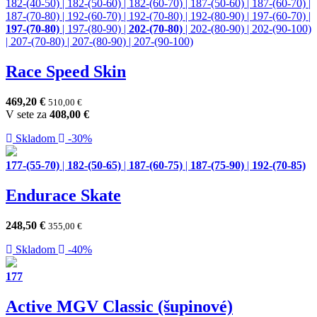
182-(40-50)
|
182-(50-60)
|
182-(60-70)
|
187-(50-60)
|
187-(60-70)
|
187-(70-80)
|
192-(60-70)
|
192-(70-80)
|
192-(80-90)
|
197-(60-70)
|
197-(70-80)
|
197-(80-90)
|
202-(70-80)
|
202-(80-90)
|
202-(90-100)
|
207-(70-80)
|
207-(80-90)
|
207-(90-100)
Race Speed Skin
469,20
€
510,00
€
V sete za
408,00
€
Skladom
-30%
177-(55-70)
|
182-(50-65)
|
187-(60-75)
|
187-(75-90)
|
192-(70-85)
Endurace Skate
248,50
€
355,00
€
Skladom
-40%
177
Active MGV Classic (šupinové)