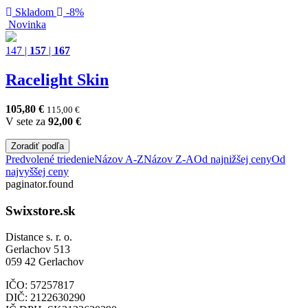
Skladom
-8%
Novinka
147
|
157
|
167
Racelight Skin
105,80
€
115,00
€
V sete za
92,00
€
Zoradiť podľa
Predvolené triedenie
Názov A-Z
Názov Z-A
Od najnižšej ceny
Od
najvyššej ceny
paginator.found
Swixstore.sk
Distance s. r. o.
Gerlachov 513
059 42 Gerlachov
IČO: 57257817
DIČ: 2122630290