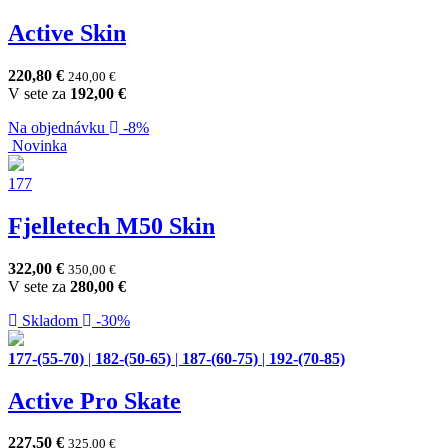
Active Skin
220,80
€
240,00
€
V sete za
192,00
€
Na objednávku
-8%
Novinka
177
Fjelletech M50 Skin
322,00
€
350,00
€
V sete za
280,00
€
Skladom
-30%
177-(55-70)
|
182-(50-65)
|
187-(60-75)
|
192-(70-85)
Active Pro Skate
227,50
€
325,00
€