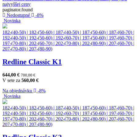
najvyššej ceny
paginator.found
Nedostupné
-8%
Novinka
182-(40-50)
|
182-(50-60)
|
187-(40-50)
|
187-(50-60)
|
187-(60-70)
|
192-(40-50)
|
192-(50-60)
|
192-(60-70)
|
197-(50-60)
|
197-(60-70)
|
197-(70-80)
|
202-(60-70)
|
202-(70-80)
|
202-(80-90)
|
207-(60-70)
|
207-(70-80)
|
207-(80-90)
Redline Classic K1
644,00
€
700,00
€
V sete za
560,00
€
Na objednávku
-8%
Novinka
182-(40-50)
|
182-(50-60)
|
187-(40-50)
|
187-(50-60)
|
187-(60-70)
|
192-(40-50)
|
192-(50-60)
|
192-(60-70)
|
197-(50-60)
|
197-(60-70)
|
197-(70-80)
|
202-(60-70)
|
202-(70-80)
|
202-(80-90)
|
207-(60-70)
|
207-(70-80)
|
207-(80-90)