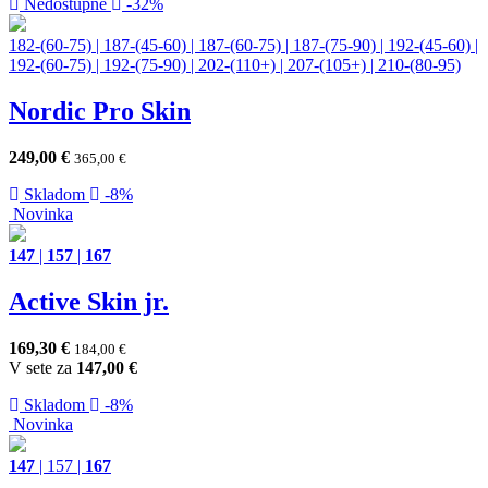
Nedostupné
-32%
182-(60-75)
|
187-(45-60)
|
187-(60-75)
|
187-(75-90)
|
192-(45-60)
|
192-(60-75)
|
192-(75-90)
|
202-(110+)
|
207-(105+)
|
210-(80-95)
Nordic Pro Skin
249,00
€
365,00
€
Skladom
-8%
Novinka
147
|
157
|
167
Active Skin jr.
169,30
€
184,00
€
V sete za
147,00
€
Skladom
-8%
Novinka
147
|
157
|
167