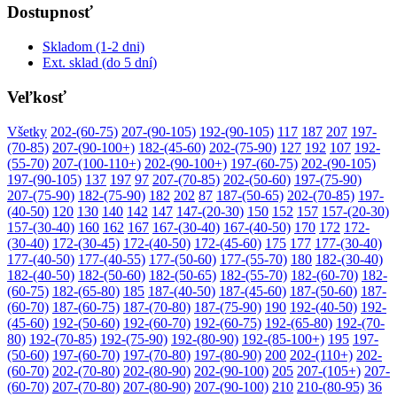
Dostupnosť
Skladom (1-2 dni)
Ext. sklad (do 5 dní)
Veľkosť
Všetky
202-(60-75)
207-(90-105)
192-(90-105)
117
187
207
197-
(70-85)
207-(90-100+)
182-(45-60)
202-(75-90)
127
192
107
192-
(55-70)
207-(100-110+)
202-(90-100+)
197-(60-75)
202-(90-105)
197-(90-105)
137
197
97
207-(70-85)
202-(50-60)
197-(75-90)
207-(75-90)
182-(75-90)
182
202
87
187-(50-65)
202-(70-85)
197-
(40-50)
120
130
140
142
147
147-(20-30)
150
152
157
157-(20-30)
157-(30-40)
160
162
167
167-(30-40)
167-(40-50)
170
172
172-
(30-40)
172-(30-45)
172-(40-50)
172-(45-60)
175
177
177-(30-40)
177-(40-50)
177-(40-55)
177-(50-60)
177-(55-70)
180
182-(30-40)
182-(40-50)
182-(50-60)
182-(50-65)
182-(55-70)
182-(60-70)
182-
(60-75)
182-(65-80)
185
187-(40-50)
187-(45-60)
187-(50-60)
187-
(60-70)
187-(60-75)
187-(70-80)
187-(75-90)
190
192-(40-50)
192-
(45-60)
192-(50-60)
192-(60-70)
192-(60-75)
192-(65-80)
192-(70-
80)
192-(70-85)
192-(75-90)
192-(80-90)
192-(85-100+)
195
197-
(50-60)
197-(60-70)
197-(70-80)
197-(80-90)
200
202-(110+)
202-
(60-70)
202-(70-80)
202-(80-90)
202-(90-100)
205
207-(105+)
207-
(60-70)
207-(70-80)
207-(80-90)
207-(90-100)
210
210-(80-95)
36