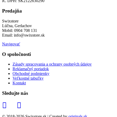
IČ DPH: SK2122630290
Predajňa
Swixstore
Lúčna, Gerlachov
Mobil: 0904 708 131
Email: info@swixstore.sk
Navigovať
O spoločnosti
Zásady spracovania a ochrany osobných údajov
Reklamačný poriadok
Obchodné podmienky
Veľkostné tabuľky
Kontakt
Sledujte nás
© 2018-2026 Swixstore.sk | Created by
originals.sk