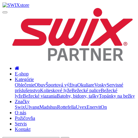
E-shop
Kategórie
Oblečenie
Obuv
Športová výživa
Okuliare
Vosky
Servisné
príslušenstvo
Kolieskové lyže
Bežecké palice
Bežecké
lyže
Bežecké viazania
Batohy, bidony, tašky
Topánky na bežky
Značky
Swix
Ulvang
Madshus
Rottefella
Uvex
Enervit
On
O nás
Požičovňa
Servis
Kontakt