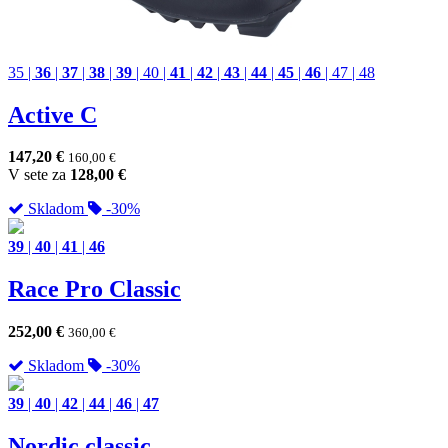
35
|
36
|
37
|
38
|
39
|
40
|
41
|
42
|
43
|
44
|
45
|
46
|
47
|
48
Active C
147,20
€
160,00
€
V sete za
128,00
€
Skladom
-30%
39
|
40
|
41
|
46
Race Pro Classic
252,00
€
360,00
€
Skladom
-30%
39
|
40
|
42
|
44
|
46
|
47
Nordic classic