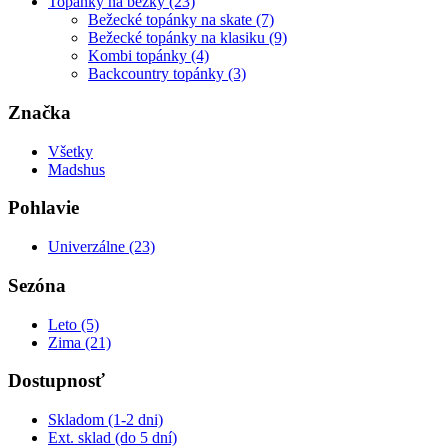
Topánky na bežky (23)
Bežecké topánky na skate (7)
Bežecké topánky na klasiku (9)
Kombi topánky (4)
Backcountry topánky (3)
Značka
Všetky
Madshus
Pohlavie
Univerzálne (23)
Sezóna
Leto (5)
Zima (21)
Dostupnosť
Skladom (1-2 dni)
Ext. sklad (do 5 dní)