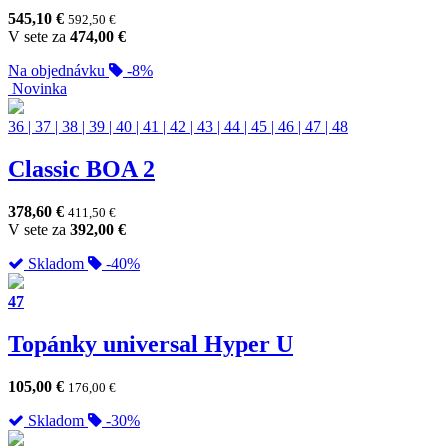
545,10
€
592,50
€
V sete za
474,00
€
Na objednávku
-8%
Novinka
36
|
37
|
38
|
39
|
40
|
41
|
42
|
43
|
44
|
45
|
46
|
47
|
48
Classic BOA 2
378,60
€
411,50
€
V sete za
392,00
€
Skladom
-40%
47
Topánky universal Hyper U
105,00
€
176,00
€
Skladom
-30%