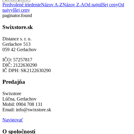
Predvolené triedenie
Názov A-Z
Názov Z-A
Od najnižšej ceny
Od
najvyššej ceny
paginator.found
Swixstore.sk
Distance s. r. o.
Gerlachov 513
059 42 Gerlachov
IČO: 57257817
DIČ: 2122630290
IČ DPH: SK2122630290
Predajňa
Swixstore
Lúčna, Gerlachov
Mobil: 0904 708 131
Email: info@swixstore.sk
Navigovať
O spoločnosti