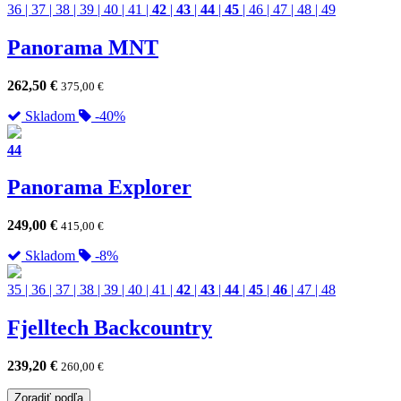
36
|
37
|
38
|
39
|
40
|
41
|
42
|
43
|
44
|
45
|
46
|
47
|
48
|
49
Panorama MNT
262,50
€
375,00
€
Skladom
-40%
44
Panorama Explorer
249,00
€
415,00
€
Skladom
-8%
35
|
36
|
37
|
38
|
39
|
40
|
41
|
42
|
43
|
44
|
45
|
46
|
47
|
48
Fjelltech Backcountry
239,20
€
260,00
€
Zoradiť podľa