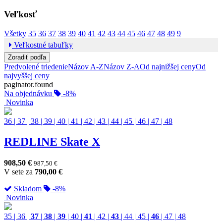
Veľkosť
Všetky
35
36
37
38
39
40
41
42
43
44
45
46
47
48
49
9
Veľkostné tabuľky
Zoradiť podľa
Predvolené triedenie
Názov A-Z
Názov Z-A
Od najnižšej ceny
Od
najvyššej ceny
paginator.found
Na objednávku
-8%
Novinka
36
|
37
|
38
|
39
|
40
|
41
|
42
|
43
|
44
|
45
|
46
|
47
|
48
REDLINE Skate X
908,50
€
987,50
€
V sete za
790,00
€
Skladom
-8%
Novinka
35
|
36
|
37
|
38
|
39
|
40
|
41
|
42
|
43
|
44
|
45
|
46
|
47
|
48