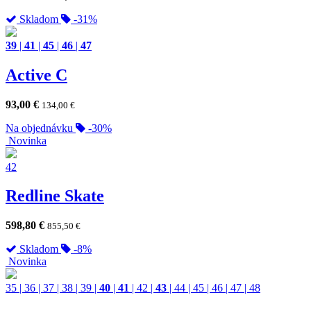
Skladom
-31%
39
|
41
|
45
|
46
|
47
Active C
93,00
€
134,00
€
Na objednávku
-30%
Novinka
42
Redline Skate
598,80
€
855,50
€
Skladom
-8%
Novinka
35
|
36
|
37
|
38
|
39
|
40
|
41
|
42
|
43
|
44
|
45
|
46
|
47
|
48