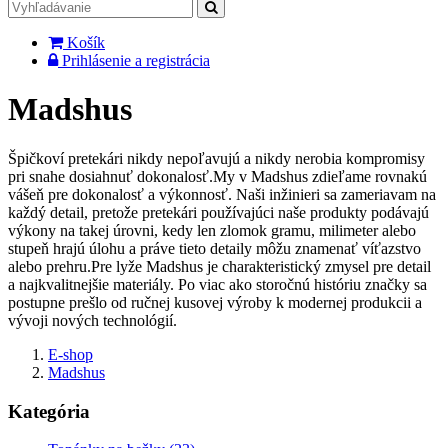
Košík
Prihlásenie a registrácia
Madshus
Špičkoví pretekári nikdy nepoľavujú a nikdy nerobia kompromisy
pri snahe dosiahnuť dokonalosť.My v Madshus zdieľame rovnakú
vášeň pre dokonalosť a výkonnosť. Naši inžinieri sa zameriavam na
každý detail, pretože pretekári používajúci naše produkty podávajú
výkony na takej úrovni, kedy len zlomok gramu, milimeter alebo
stupeň hrajú úlohu a práve tieto detaily môžu znamenať víťazstvo
alebo prehru.Pre lyže Madshus je charakteristický zmysel pre detail
a najkvalitnejšie materiály. Po viac ako storočnú históriu značky sa
postupne prešlo od ručnej kusovej výroby k modernej produkcii a
vývoji nových technológií.
E-shop
Madshus
Kategória