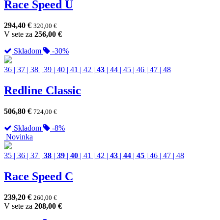
Race Speed U
294,40
€
320,00
€
V sete za
256,00
€
Skladom
-30%
36
|
37
|
38
|
39
|
40
|
41
|
42
|
43
|
44
|
45
|
46
|
47
|
48
Redline Classic
506,80
€
724,00
€
Skladom
-8%
Novinka
35
|
36
|
37
|
38
|
39
|
40
|
41
|
42
|
43
|
44
|
45
|
46
|
47
|
48
Race Speed C
239,20
€
260,00
€
V sete za
208,00
€