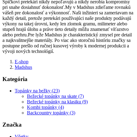
Špičkoví pretekári nikdy nepoľavujú a nikdy nerobia kompromisy
pri snahe dosiahnuť dokonalosť.My v Madshus zdieľame rovnakú
vášeň pre dokonalosť a výkonnosť. Naši inžinieri sa zameriavam na
každý detail, pretože pretekári používajúci naše produkty podávajú
výkony na takej úrovni, kedy len zlomok gramu, milimeter alebo
stupeň hrajú úlohu a práve tieto detaily môžu znamenať víťazstvo
alebo prehru.Pre lyže Madshus je charakteristický zmysel pre detail
a najkvalitnejšie materiály. Po viac ako storočnú históriu značky sa
postupne prešlo od ručnej kusovej výroby k modernej produkcii a
vývoji nových technológií.
E-shop
Madshus
Kategória
Topánky na bežky (23)
Bežecké topánky na skate (7)
Bežecké topánky na klasiku (9)
Kombi topánky (4)
Backcountry topánky (3)
Značka
Všetky