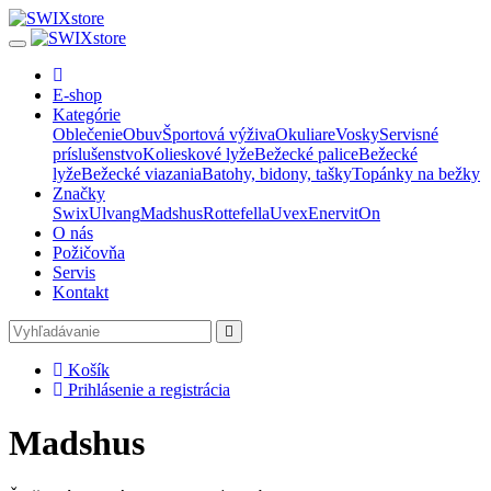
E-shop
Kategórie
Oblečenie
Obuv
Športová výživa
Okuliare
Vosky
Servisné
príslušenstvo
Kolieskové lyže
Bežecké palice
Bežecké
lyže
Bežecké viazania
Batohy, bidony, tašky
Topánky na bežky
Značky
Swix
Ulvang
Madshus
Rottefella
Uvex
Enervit
On
O nás
Požičovňa
Servis
Kontakt
Košík
Prihlásenie a registrácia
Madshus