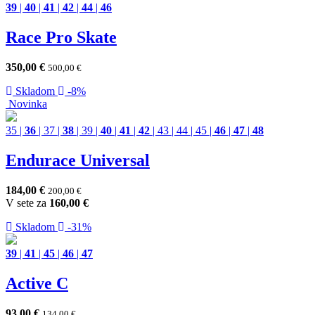
39
|
40
|
41
|
42
|
44
|
46
Race Pro Skate
350,00
€
500,00
€
Skladom
-8%
Novinka
35
|
36
|
37
|
38
|
39
|
40
|
41
|
42
|
43
|
44
|
45
|
46
|
47
|
48
Endurace Universal
184,00
€
200,00
€
V sete za
160,00
€
Skladom
-31%
39
|
41
|
45
|
46
|
47
Active C
93,00
€
134,00
€