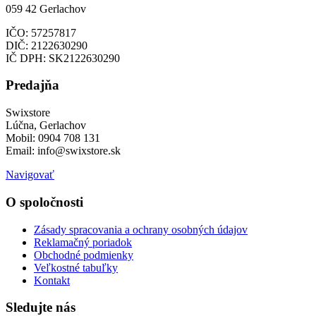
059 42 Gerlachov
IČO: 57257817
DIČ: 2122630290
IČ DPH: SK2122630290
Predajňa
Swixstore
Lúčna, Gerlachov
Mobil: 0904 708 131
Email: info@swixstore.sk
Navigovať
O spoločnosti
Zásady spracovania a ochrany osobných údajov
Reklamačný poriadok
Obchodné podmienky
Veľkostné tabuľky
Kontakt
Sledujte nás