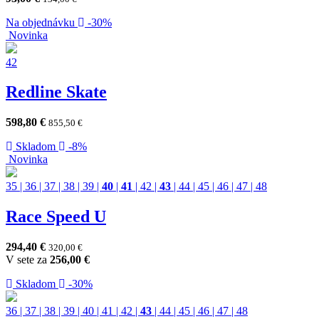
Na objednávku
-30%
Novinka
42
Redline Skate
598,80
€
855,50
€
Skladom
-8%
Novinka
35
|
36
|
37
|
38
|
39
|
40
|
41
|
42
|
43
|
44
|
45
|
46
|
47
|
48
Race Speed U
294,40
€
320,00
€
V sete za
256,00
€
Skladom
-30%
36
|
37
|
38
|
39
|
40
|
41
|
42
|
43
|
44
|
45
|
46
|
47
|
48