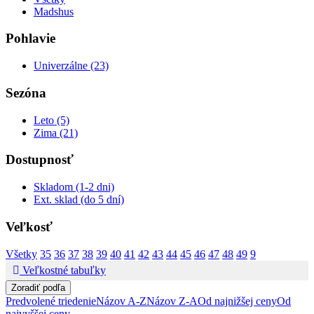
Madshus
Pohlavie
Univerzálne (23)
Sezóna
Leto (5)
Zima (21)
Dostupnosť
Skladom (1-2 dni)
Ext. sklad (do 5 dní)
Veľkosť
Všetky
35
36
37
38
39
40
41
42
43
44
45
46
47
48
49
9
Veľkostné tabuľky
Zoradiť podľa
Predvolené triedenie
Názov A-Z
Názov Z-A
Od najnižšej ceny
Od
najvyššej ceny