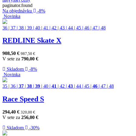
paginator.found
Na objednávku
-8%
Novinka
36
|
37
|
38
|
39
|
40
|
41
|
42
|
43
|
44
|
45
|
46
|
47
|
48
REDLINE Skate X
908,50
€
987,50
€
V sete za
790,00
€
Skladom
-8%
Novinka
35
|
36
|
37
|
38
|
39
|
40
|
41
|
42
|
43
|
44
|
45
|
46
|
47
|
48
Race Speed S
294,40
€
320,00
€
V sete za
256,00
€
Skladom
-30%