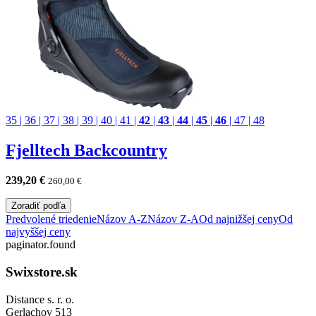
35
|
36
|
37
|
38
|
39
|
40
|
41
|
42
|
43
|
44
|
45
|
46
|
47
|
48
Fjelltech Backcountry
239,20
€
260,00
€
Zoradiť podľa
Predvolené triedenie
Názov A-Z
Názov Z-A
Od najnižšej ceny
Od
najvyššej ceny
paginator.found
Swixstore.sk
Distance s. r. o.
Gerlachov 513