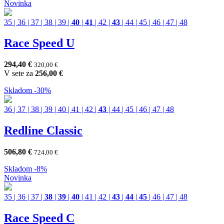
Novinka
35
|
36
|
37
|
38
|
39
|
40
|
41
|
42
|
43
|
44
|
45
|
46
|
47
|
48
Race Speed U
294,40
€
320,00
€
V sete za
256,00
€
Skladom
-30%
36
|
37
|
38
|
39
|
40
|
41
|
42
|
43
|
44
|
45
|
46
|
47
|
48
Redline Classic
506,80
€
724,00
€
Skladom
-8%
Novinka
35
|
36
|
37
|
38
|
39
|
40
|
41
|
42
|
43
|
44
|
45
|
46
|
47
|
48
Race Speed C