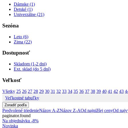
Dámske (1)
Detské (1)
Univerzálne (21)
Sezóna
Leto (6)
Zima (22)
Dostupnosť
Skladom (1-2 dni)
Ext. sklad (do 5 dní)
Veľkosť
Všetky
25
26
27
28
29
30
31
32
33
34
35
36
37
38
39
40
41
42
43
4
Veľkostné tabuľky
Zoradiť podľa
Predvolené triedenie
Názov A-Z
Názov Z-A
Od najnižšej ceny
Od najv
paginator.found
Na objednávku
-8%
Novinka