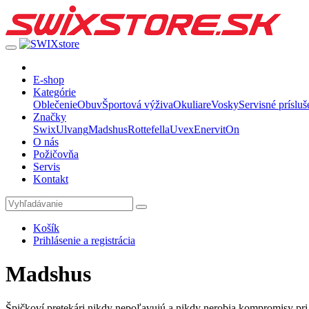
E-shop
Kategórie
Oblečenie
Obuv
Športová výživa
Okuliare
Vosky
Servisné prísluš
Značky
Swix
Ulvang
Madshus
Rottefella
Uvex
Enervit
On
O nás
Požičovňa
Servis
Kontakt
Košík
Prihlásenie a registrácia
Madshus
Špičkoví pretekári nikdy nepoľavujú a nikdy nerobia kompromisy pr