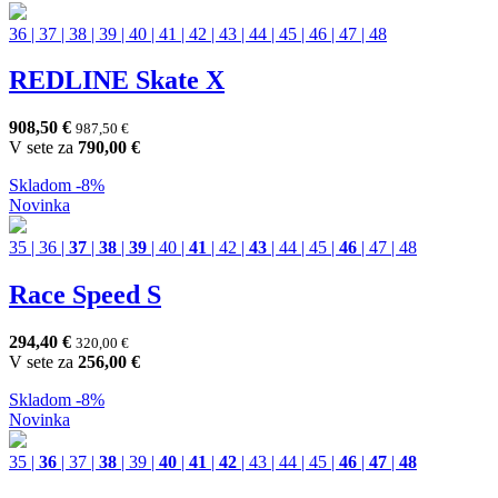
36
|
37
|
38
|
39
|
40
|
41
|
42
|
43
|
44
|
45
|
46
|
47
|
48
REDLINE Skate X
908,50
€
987,50
€
V sete za
790,00
€
Skladom
-8%
Novinka
35
|
36
|
37
|
38
|
39
|
40
|
41
|
42
|
43
|
44
|
45
|
46
|
47
|
48
Race Speed S
294,40
€
320,00
€
V sete za
256,00
€
Skladom
-8%
Novinka
35
|
36
|
37
|
38
|
39
|
40
|
41
|
42
|
43
|
44
|
45
|
46
|
47
|
48