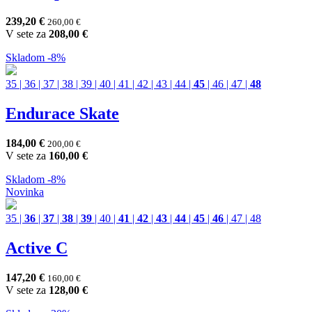
239,20
€
260,00
€
V sete za
208,00
€
Skladom
-8%
35
|
36
|
37
|
38
|
39
|
40
|
41
|
42
|
43
|
44
|
45
|
46
|
47
|
48
Endurace Skate
184,00
€
200,00
€
V sete za
160,00
€
Skladom
-8%
Novinka
35
|
36
|
37
|
38
|
39
|
40
|
41
|
42
|
43
|
44
|
45
|
46
|
47
|
48
Active C
147,20
€
160,00
€
V sete za
128,00
€