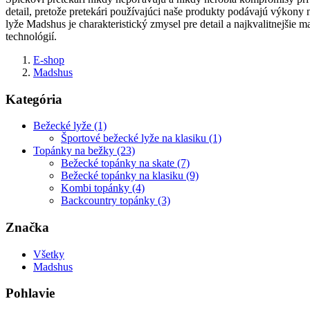
detail, pretože pretekári používajúci naše produkty podávajú výkony 
lyže Madshus je charakteristický zmysel pre detail a najkvalitnejšie 
technológií.
E-shop
Madshus
Kategória
Bežecké lyže (1)
Športové bežecké lyže na klasiku (1)
Topánky na bežky (23)
Bežecké topánky na skate (7)
Bežecké topánky na klasiku (9)
Kombi topánky (4)
Backcountry topánky (3)
Značka
Všetky
Madshus
Pohlavie