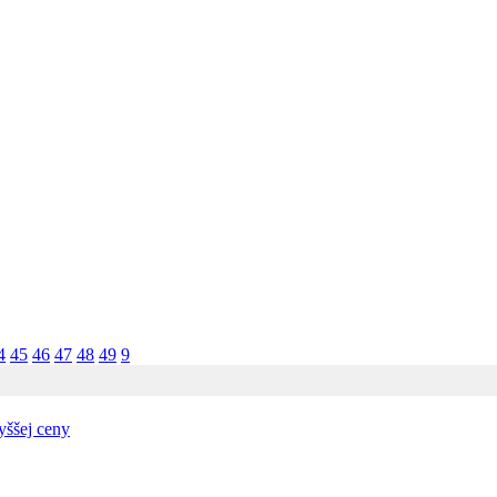
4
45
46
47
48
49
9
yššej ceny