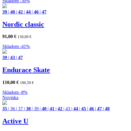
Skladom
-30%
39
|
40
|
42
|
44
|
46
|
47
Nordic classic
91,00
€
130,00
€
Skladom
-41%
39
|
43
|
47
Endurace Skate
110,00
€
186,50
€
Skladom
-8%
Novinka
35
|
36
|
37
|
38
|
39
|
40
|
41
|
42
|
43
|
44
|
45
|
46
|
47
|
48
Active U