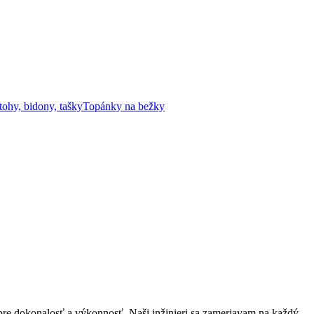
tohy, bidony, tašky
Topánky na bežky
re dokonalosť a výkonnosť. Naši inžinieri sa zameriavam na každý