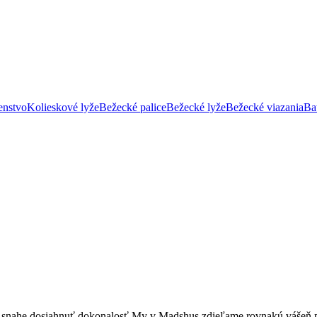
enstvo
Kolieskové lyže
Bežecké palice
Bežecké lyže
Bežecké viazania
Ba
i snahe dosiahnuť dokonalosť.My v Madshus zdieľame rovnakú vášeň p