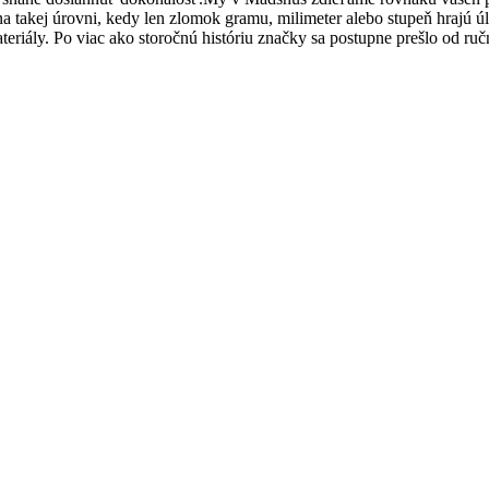
na takej úrovni, kedy len zlomok gramu, milimeter alebo stupeň hrajú ú
materiály. Po viac ako storočnú históriu značky sa postupne prešlo od 