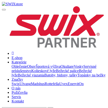
E-shop
Kategórie
Oblečenie
Obuv
Športová výživa
Okuliare
Vosky
Servisné
príslušenstvo
Kolieskové lyže
Bežecké palice
Bežecké
lyže
Bežecké viazania
Batohy, bidony, tašky
Topánky na bežky
Značky
Swix
Ulvang
Madshus
Rottefella
Uvex
Enervit
On
O nás
Požičovňa
Servis
Kontakt