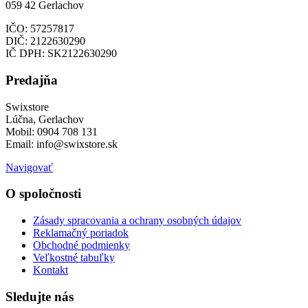
059 42 Gerlachov
IČO: 57257817
DIČ: 2122630290
IČ DPH: SK2122630290
Predajňa
Swixstore
Lúčna, Gerlachov
Mobil: 0904 708 131
Email: info@swixstore.sk
Navigovať
O spoločnosti
Zásady spracovania a ochrany osobných údajov
Reklamačný poriadok
Obchodné podmienky
Veľkostné tabuľky
Kontakt
Sledujte nás