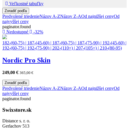
Veľkostné tabuľky
Zoradiť podľa
Predvolené triedenie
Názov A-Z
Názov Z-A
Od najnižšej ceny
Od
najvyššej ceny
paginator.found
Nedostupné
-32%
182-(60-75)
|
187-(45-60)
|
187-(60-75)
|
187-(75-90)
|
192-(45-60)
|
192-(60-75)
|
192-(75-90)
|
202-(110+)
|
207-(105+)
|
210-(80-95)
Nordic Pro Skin
249,00
€
365,00
€
Zoradiť podľa
Predvolené triedenie
Názov A-Z
Názov Z-A
Od najnižšej ceny
Od
najvyššej ceny
paginator.found
Swixstore.sk
Distance s. r. o.
Gerlachov 513