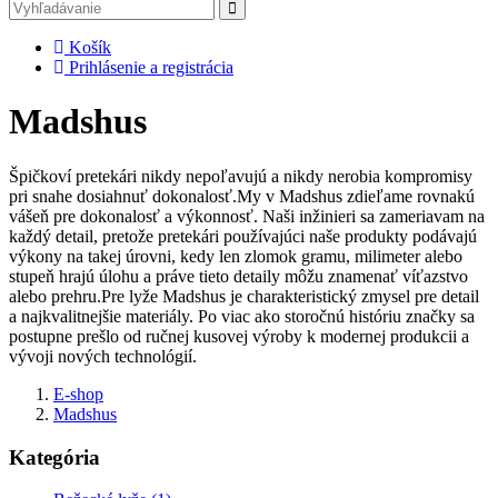
Košík
Prihlásenie a registrácia
Madshus
Špičkoví pretekári nikdy nepoľavujú a nikdy nerobia kompromisy
pri snahe dosiahnuť dokonalosť.My v Madshus zdieľame rovnakú
vášeň pre dokonalosť a výkonnosť. Naši inžinieri sa zameriavam na
každý detail, pretože pretekári používajúci naše produkty podávajú
výkony na takej úrovni, kedy len zlomok gramu, milimeter alebo
stupeň hrajú úlohu a práve tieto detaily môžu znamenať víťazstvo
alebo prehru.Pre lyže Madshus je charakteristický zmysel pre detail
a najkvalitnejšie materiály. Po viac ako storočnú históriu značky sa
postupne prešlo od ručnej kusovej výroby k modernej produkcii a
vývoji nových technológií.
E-shop
Madshus
Kategória