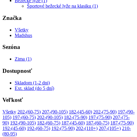
Bežecké lyže (1)
Športové bežecké lyže na klasiku (1)
Značka
Všetky
Madshus
Sezóna
Zima (1)
Dostupnosť
Skladom (1-2 dni)
Ext. sklad (do 5 dní)
Veľkosť
Všetky
202-(60-75)
207-(90-105)
182-(45-60)
202-(75-90)
197-(90-
105)
197-(60-75)
202-(90-105)
182-(75-90)
197-(75-90)
207-(75-
90)
192-(90-105)
182-(60-75)
187-(45-60)
187-(60-75)
187-(75-90)
192-(45-60)
192-(60-75)
192-(75-90)
202-(110+)
207-(105+)
210-
(80-95)