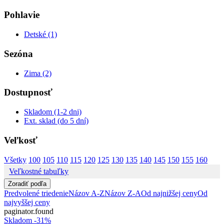
Pohlavie
Detské (1)
Sezóna
Zima (2)
Dostupnosť
Skladom (1-2 dni)
Ext. sklad (do 5 dní)
Veľkosť
Všetky
100
105
110
115
120
125
130
135
140
145
150
155
160
Veľkostné tabuľky
Zoradiť podľa
Predvolené triedenie
Názov A-Z
Názov Z-A
Od najnižšej ceny
Od
najvyššej ceny
paginator.found
Skladom
-31%