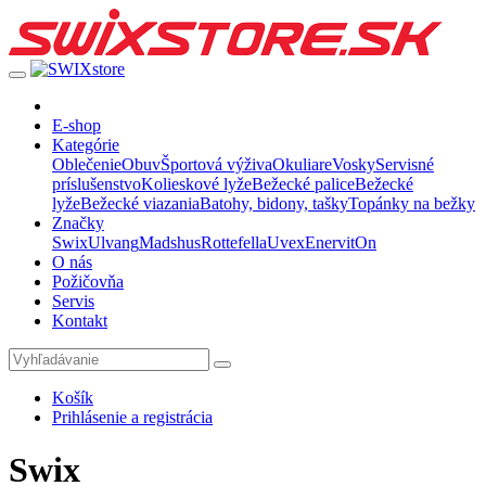
E-shop
Kategórie
Oblečenie
Obuv
Športová výživa
Okuliare
Vosky
Servisné
príslušenstvo
Kolieskové lyže
Bežecké palice
Bežecké
lyže
Bežecké viazania
Batohy, bidony, tašky
Topánky na bežky
Značky
Swix
Ulvang
Madshus
Rottefella
Uvex
Enervit
On
O nás
Požičovňa
Servis
Kontakt
Košík
Prihlásenie a registrácia
Swix