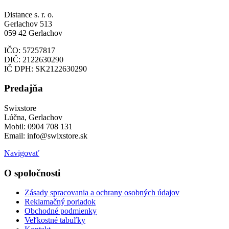
Distance s. r. o.
Gerlachov 513
059 42 Gerlachov
IČO: 57257817
DIČ: 2122630290
IČ DPH: SK2122630290
Predajňa
Swixstore
Lúčna, Gerlachov
Mobil: 0904 708 131
Email: info@swixstore.sk
Navigovať
O spoločnosti
Zásady spracovania a ochrany osobných údajov
Reklamačný poriadok
Obchodné podmienky
Veľkostné tabuľky