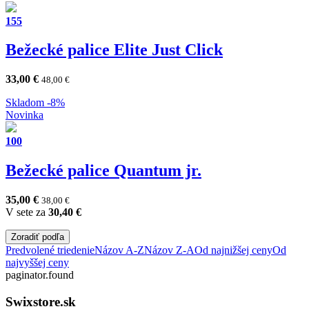
155
Bežecké palice Elite Just Click
33,00
€
48,00
€
Skladom
-8%
Novinka
100
Bežecké palice Quantum jr.
35,00
€
38,00
€
V sete za
30,40
€
Zoradiť podľa
Predvolené triedenie
Názov A-Z
Názov Z-A
Od najnižšej ceny
Od
najvyššej ceny
paginator.found
Swixstore.sk