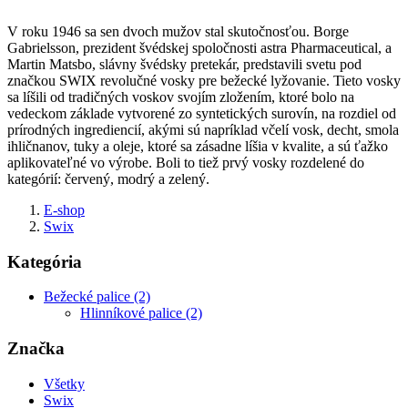
V roku 1946 sa sen dvoch mužov stal skutočnosťou. Borge
Gabrielsson, prezident švédskej spoločnosti astra Pharmaceutical, a
Martin Matsbo, slávny švédsky pretekár, predstavili svetu pod
značkou SWIX revolučné vosky pre bežecké lyžovanie. Tieto vosky
sa líšili od tradičných voskov svojím zložením, ktoré bolo na
vedeckom základe vytvorené zo syntetických surovín, na rozdiel od
prírodných ingrediencií, akými sú napríklad včelí vosk, decht, smola
ihličnanov, tuky a oleje, ktoré sa zásadne líšia v kvalite, a sú ťažko
aplikovateľné vo výrobe. Boli to tiež prvý vosky rozdelené do
kategórií: červený, modrý a zelený.
E-shop
Swix
Kategória
Bežecké palice (2)
Hlinníkové palice (2)
Značka
Všetky
Swix