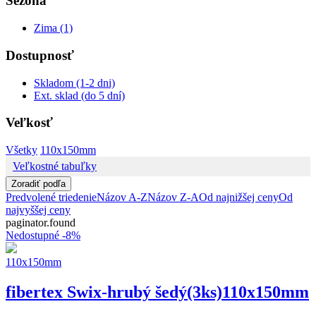
Sezóna
Zima (1)
Dostupnosť
Skladom (1-2 dni)
Ext. sklad (do 5 dní)
Veľkosť
Všetky
110x150mm
Veľkostné tabuľky
Zoradiť podľa
Predvolené triedenie
Názov A-Z
Názov Z-A
Od najnižšej ceny
Od
najvyššej ceny
paginator.found
Nedostupné
-8%
110x150mm
fibertex Swix-hrubý šedý(3ks)110x150mm