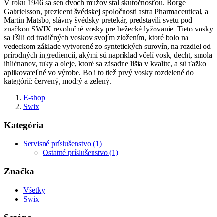
V roku 1946 sa sen dvoch mužov stal skutočnosťou. Borge
Gabrielsson, prezident švédskej spoločnosti astra Pharmaceutical, a
Martin Matsbo, slávny švédsky pretekár, predstavili svetu pod
značkou SWIX revolučné vosky pre bežecké lyžovanie. Tieto vosky
sa líšili od tradičných voskov svojím zložením, ktoré bolo na
vedeckom základe vytvorené zo syntetických surovín, na rozdiel od
prírodných ingrediencií, akými sú napríklad včelí vosk, decht, smola
ihličnanov, tuky a oleje, ktoré sa zásadne líšia v kvalite, a sú ťažko
aplikovateľné vo výrobe. Boli to tiež prvý vosky rozdelené do
kategórií: červený, modrý a zelený.
E-shop
Swix
Kategória
Servisné príslušenstvo (1)
Ostatné príslušenstvo (1)
Značka
Všetky
Swix