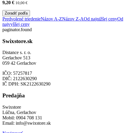
9,20
€
10,00
€
Zoradiť podľa
Predvolené triedenie
Názov A-Z
Názov Z-A
Od najnižšej ceny
Od
najvyššej ceny
paginator.found
Swixstore.sk
Distance s. r. o.
Gerlachov 513
059 42 Gerlachov
IČO: 57257817
DIČ: 2122630290
IČ DPH: SK2122630290
Predajňa
Swixstore
Lúčna, Gerlachov
Mobil: 0904 708 131
Email: info@swixstore.sk