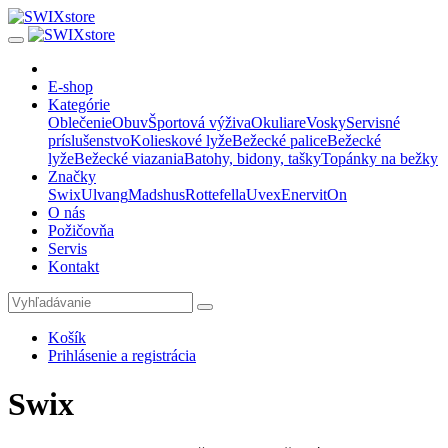
E-shop
Kategórie
Oblečenie
Obuv
Športová výživa
Okuliare
Vosky
Servisné
príslušenstvo
Kolieskové lyže
Bežecké palice
Bežecké
lyže
Bežecké viazania
Batohy, bidony, tašky
Topánky na bežky
Značky
Swix
Ulvang
Madshus
Rottefella
Uvex
Enervit
On
O nás
Požičovňa
Servis
Kontakt
Košík
Prihlásenie a registrácia
Swix