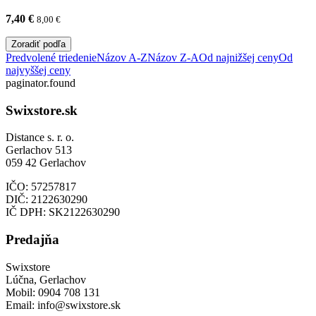
7,40
€
8,00
€
Zoradiť podľa
Predvolené triedenie
Názov A-Z
Názov Z-A
Od najnižšej ceny
Od
najvyššej ceny
paginator.found
Swixstore.sk
Distance s. r. o.
Gerlachov 513
059 42 Gerlachov
IČO: 57257817
DIČ: 2122630290
IČ DPH: SK2122630290
Predajňa
Swixstore
Lúčna, Gerlachov
Mobil: 0904 708 131
Email: info@swixstore.sk