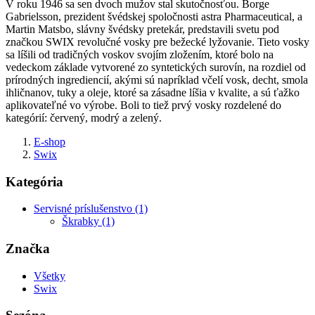
V roku 1946 sa sen dvoch mužov stal skutočnosťou. Borge
Gabrielsson, prezident švédskej spoločnosti astra Pharmaceutical, a
Martin Matsbo, slávny švédsky pretekár, predstavili svetu pod
značkou SWIX revolučné vosky pre bežecké lyžovanie. Tieto vosky
sa líšili od tradičných voskov svojím zložením, ktoré bolo na
vedeckom základe vytvorené zo syntetických surovín, na rozdiel od
prírodných ingrediencií, akými sú napríklad včelí vosk, decht, smola
ihličnanov, tuky a oleje, ktoré sa zásadne líšia v kvalite, a sú ťažko
aplikovateľné vo výrobe. Boli to tiež prvý vosky rozdelené do
kategórií: červený, modrý a zelený.
E-shop
Swix
Kategória
Servisné príslušenstvo (1)
Škrabky (1)
Značka
Všetky
Swix