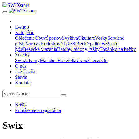
E-shop
Kategórie
Oblečenie
Obuv
Športová výživa
Okuliare
Vosky
Servisné
príslušenstvo
Kolieskové lyže
Bežecké palice
Bežecké
lyže
Bežecké viazania
Batohy, bidony, tašky
Topánky na bežky
Značky
Swix
Ulvang
Madshus
Rottefella
Uvex
Enervit
On
O nás
Požičovňa
Servis
Kontakt
Košík
Prihlásenie a registrácia
Swix