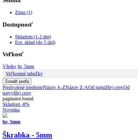
Sezóna
Zima (1)
Dostupnosť
Skladom (1-2 dni)
Ext. sklad (do 5 dní)
Veľkosť
Všetky
hr, 5mm
Veľkostné tabuľky
Zoradiť podľa
Predvolené triedenie
Názov A-Z
Názov Z-A
Od najnižšej ceny
Od
najvyššej ceny
paginator.found
Skladom
-8%
Novinka
hr, 5mm
Škrabka - 5mm