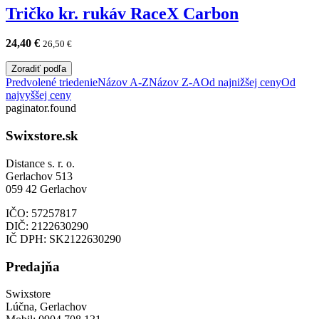
Tričko kr. rukáv RaceX Carbon
24,40
€
26,50
€
Zoradiť podľa
Predvolené triedenie
Názov A-Z
Názov Z-A
Od najnižšej ceny
Od
najvyššej ceny
paginator.found
Swixstore.sk
Distance s. r. o.
Gerlachov 513
059 42 Gerlachov
IČO: 57257817
DIČ: 2122630290
IČ DPH: SK2122630290
Predajňa
Swixstore
Lúčna, Gerlachov