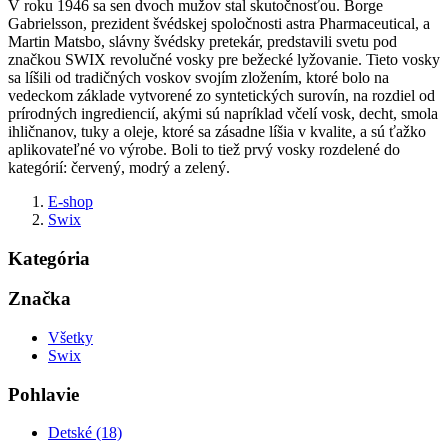
V roku 1946 sa sen dvoch mužov stal skutočnosťou. Borge
Gabrielsson, prezident švédskej spoločnosti astra Pharmaceutical, a
Martin Matsbo, slávny švédsky pretekár, predstavili svetu pod
značkou SWIX revolučné vosky pre bežecké lyžovanie. Tieto vosky
sa líšili od tradičných voskov svojím zložením, ktoré bolo na
vedeckom základe vytvorené zo syntetických surovín, na rozdiel od
prírodných ingrediencií, akými sú napríklad včelí vosk, decht, smola
ihličnanov, tuky a oleje, ktoré sa zásadne líšia v kvalite, a sú ťažko
aplikovateľné vo výrobe. Boli to tiež prvý vosky rozdelené do
kategórií: červený, modrý a zelený.
E-shop
Swix
Kategória
Značka
Všetky
Swix
Pohlavie
Detské (18)