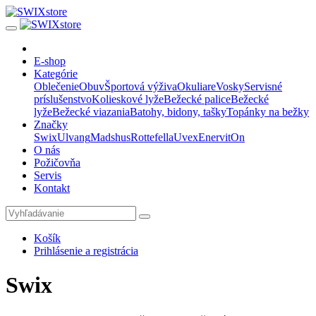
E-shop
Kategórie
Oblečenie
Obuv
Športová výživa
Okuliare
Vosky
Servisné
príslušenstvo
Kolieskové lyže
Bežecké palice
Bežecké
lyže
Bežecké viazania
Batohy, bidony, tašky
Topánky na bežky
Značky
Swix
Ulvang
Madshus
Rottefella
Uvex
Enervit
On
O nás
Požičovňa
Servis
Kontakt
Košík
Prihlásenie a registrácia
Swix