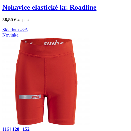
Nohavice elastické kr. Roadline
36,80
€
40,00
€
Skladom
-8%
Novinka
116
|
128
|
152