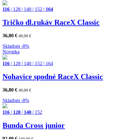
116
|
128
|
140
|
152
|
164
Tričko dl.rukáv RaceX Classic
36,80
€
40,00
€
Skladom
-8%
Novinka
116
|
128
|
140
|
152
|
164
Nohavice spodné RaceX Classic
36,80
€
40,00
€
Skladom
-8%
116
|
128
|
140
|
152
Bunda Cross junior
92,00
€
100,00
€