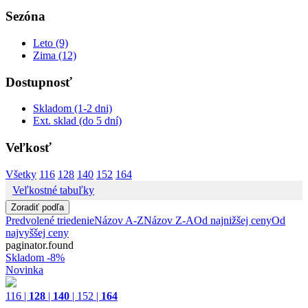
Sezóna
Leto (9)
Zima (12)
Dostupnosť
Skladom (1-2 dni)
Ext. sklad (do 5 dní)
Veľkosť
Všetky
116
128
140
152
164
Veľkostné tabuľky
Zoradiť podľa
Predvolené triedenie
Názov A-Z
Názov Z-A
Od najnižšej ceny
Od
najvyššej ceny
paginator.found
Skladom
-8%
Novinka
116
|
128
|
140
|
152
|
164