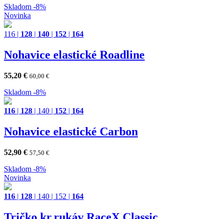
Skladom
-8%
Novinka
116
|
128
|
140
|
152
|
164
Nohavice elastické Roadline
55,20
€
60,00
€
Skladom
-8%
116
|
128
|
140
|
152
|
164
Nohavice elastické Carbon
52,90
€
57,50
€
Skladom
-8%
Novinka
116
|
128
|
140
|
152
|
164
Tričko kr.rukáv RaceX Classic