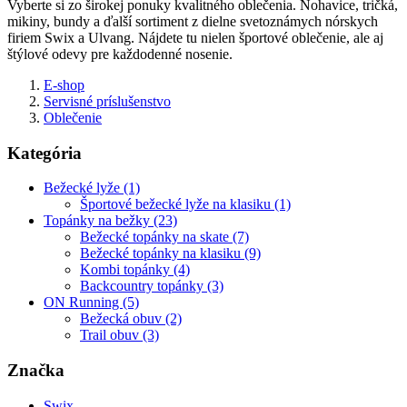
Vyberte si zo širokej ponuky kvalitného oblečenia. Nohavice, tričká,
mikiny, bundy a ďalší sortiment z dielne svetoznámych nórskych
firiem Swix a Ulvang. Nájdete tu nielen športové oblečenie, ale aj
štýlové odevy pre každodenné nosenie.
E-shop
Servisné príslušenstvo
Oblečenie
Kategória
Bežecké lyže (1)
Športové bežecké lyže na klasiku (1)
Topánky na bežky (23)
Bežecké topánky na skate (7)
Bežecké topánky na klasiku (9)
Kombi topánky (4)
Backcountry topánky (3)
ON Running (5)
Bežecká obuv (2)
Trail obuv (3)
Značka
Swix