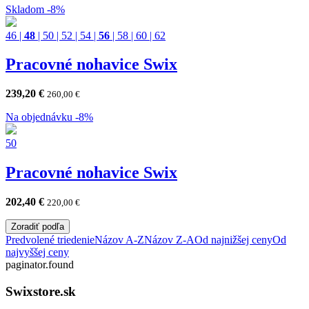
Skladom
-8%
46
|
48
|
50
|
52
|
54
|
56
|
58
|
60
|
62
Pracovné nohavice Swix
239,20
€
260,00
€
Na objednávku
-8%
50
Pracovné nohavice Swix
202,40
€
220,00
€
Zoradiť podľa
Predvolené triedenie
Názov A-Z
Názov Z-A
Od najnižšej ceny
Od
najvyššej ceny
paginator.found
Swixstore.sk