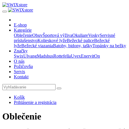
E-shop
Kategórie
Oblečenie
Obuv
Športová výživa
Okuliare
Vosky
Servisné
príslušenstvo
Kolieskové lyže
Bežecké palice
Bežecké
lyže
Bežecké viazania
Batohy, bidony, tašky
Topánky na bežky
Značky
Swix
Ulvang
Madshus
Rottefella
Uvex
Enervit
On
O nás
Požičovňa
Servis
Kontakt
Košík
Prihlásenie a registrácia
Oblečenie