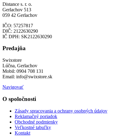
Distance s. r. o.
Gerlachov 513
059 42 Gerlachov
IČO: 57257817
DIČ: 2122630290
IČ DPH: SK2122630290
Predajňa
Swixstore
Lúčna, Gerlachov
Mobil: 0904 708 131
Email: info@swixstore.sk
Navigovať
O spoločnosti
Zásady spracovania a ochrany osobných údajov
Reklamačný poriadok
Obchodné podmienky
Veľkostné tabuľky
Kontakt