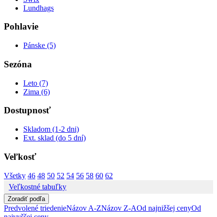
Lundhags
Pohlavie
Pánske (5)
Sezóna
Leto (7)
Zima (6)
Dostupnosť
Skladom (1-2 dni)
Ext. sklad (do 5 dní)
Veľkosť
Všetky
46
48
50
52
54
56
58
60
62
Veľkostné tabuľky
Zoradiť podľa
Predvolené triedenie
Názov A-Z
Názov Z-A
Od najnižšej ceny
Od
najvyššej ceny