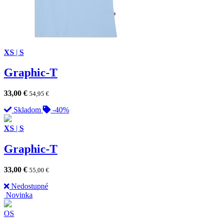
XS
|
S
Graphic-T
33,00
€
54,95
€
Skladom
-40%
XS
|
S
Graphic-T
33,00
€
55,00
€
Nedostupné
Novinka
OS