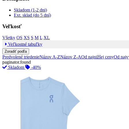
Skladom (1-2 dni)
Ext. sklad (do 5 dní)
Veľkosť
Všetky
OS
XS
S
M
L
XL
Veľkostné tabuľky
Zoradiť podľa
Predvolené triedenie
Názov A-Z
Názov Z-A
Od najnižšej ceny
Od najv
paginator.found
Skladom
-40%