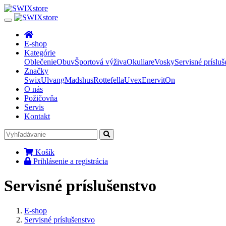
E-shop
Kategórie
Oblečenie
Obuv
Športová výživa
Okuliare
Vosky
Servisné prísluš
Značky
Swix
Ulvang
Madshus
Rottefella
Uvex
Enervit
On
O nás
Požičovňa
Servis
Kontakt
Košík
Prihlásenie a registrácia
Servisné príslušenstvo
E-shop
Servisné príslušenstvo