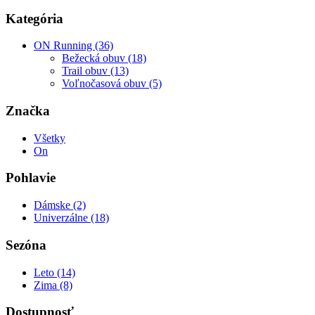
Kategória
ON Running (36)
Bežecká obuv (18)
Trail obuv (13)
Voľnočasová obuv (5)
Značka
Všetky
On
Pohlavie
Dámske (2)
Univerzálne (18)
Sezóna
Leto (14)
Zima (8)
Dostupnosť