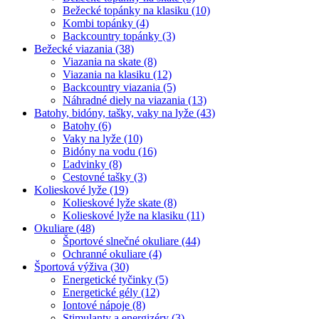
Bežecké topánky na klasiku (10)
Kombi topánky (4)
Backcountry topánky (3)
Bežecké viazania (38)
Viazania na skate (8)
Viazania na klasiku (12)
Backcountry viazania (5)
Náhradné diely na viazania (13)
Batohy, bidóny, tašky, vaky na lyže (43)
Batohy (6)
Vaky na lyže (10)
Bidóny na vodu (16)
Ľadvinky (8)
Cestovné tašky (3)
Kolieskové lyže (19)
Kolieskové lyže skate (8)
Kolieskové lyže na klasiku (11)
Okuliare (48)
Športové slnečné okuliare (44)
Ochranné okuliare (4)
Športová výživa (30)
Energetické tyčinky (5)
Energetické gély (12)
Iontové nápoje (8)
Stimulanty a energizéry (3)