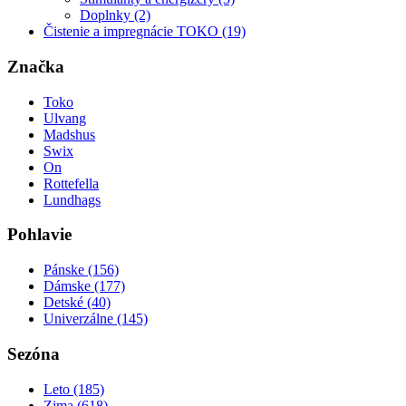
Doplnky (2)
Čistenie a impregnácie TOKO (19)
Značka
Toko
Ulvang
Madshus
Swix
On
Rottefella
Lundhags
Pohlavie
Pánske (156)
Dámske (177)
Detské (40)
Univerzálne (145)
Sezóna
Leto (185)
Zima (618)