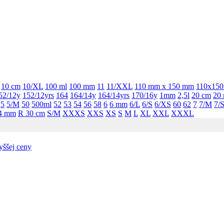
10 cm
10/XL
100 ml
100 mm
11
11/XXL
110 mm x 150 mm
110x15
52/12y
152/12yrs
164
164/14y
164/14yrs
170/16y
1mm
2,5l
20 cm
20
5
5/M
50
500ml
52
53
54
56
58
6
6 mm
6/L
6/S
6/XS
60
62
7
7/M
7/
,4 mm
R 30 cm
S/M
XXXS
XXS
XS
S
M
L
XL
XXL
XXXL
yššej ceny