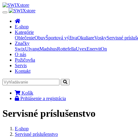
E-shop
Kategórie
Oblečenie
Obuv
Športová výživa
Okuliare
Vosky
Servisné prísluš
Značky
Swix
Ulvang
Madshus
Rottefella
Uvex
Enervit
On
O nás
Požičovňa
Servis
Kontakt
Košík
Prihlásenie a registrácia
Servisné príslušenstvo
E-shop
Servisné príslušenstvo