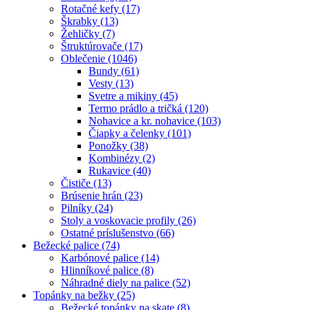
Rotačné kefy (17)
Škrabky (13)
Žehličky (7)
Štruktúrovače (17)
Oblečenie (1046)
Bundy (61)
Vesty (13)
Svetre a mikiny (45)
Termo prádlo a tričká (120)
Nohavice a kr. nohavice (103)
Čiapky a čelenky (101)
Ponožky (38)
Kombinézy (2)
Rukavice (40)
Čističe (13)
Brúsenie hrán (23)
Pilníky (24)
Stoly a voskovacie profily (26)
Ostatné príslušenstvo (66)
Bežecké palice (74)
Karbónové palice (14)
Hlinníkové palice (8)
Náhradné diely na palice (52)
Topánky na bežky (25)
Bežecké topánky na skate (8)