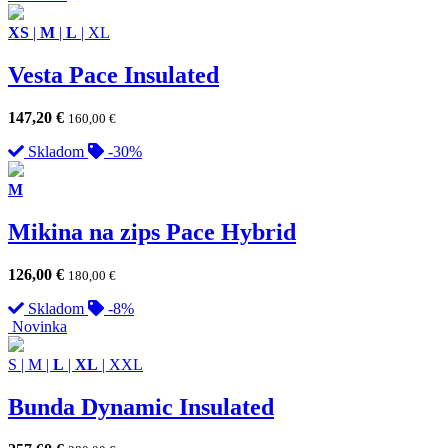
XS
|
M
|
L
|
XL
Vesta Pace Insulated
147,20
€
160,00
€
Skladom
-30%
M
Mikina na zips Pace Hybrid
126,00
€
180,00
€
Skladom
-8%
Novinka
S
|
M
|
L
|
XL
|
XXL
Bunda Dynamic Insulated