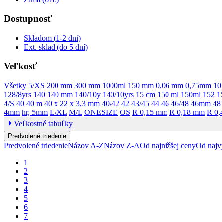
Dostupnosť
Skladom (1-2 dni)
Ext. sklad (do 5 dní)
Veľkosť
Všetky
5/XS
200 mm
300 mm
1000ml
150 mm
0,06 mm
0,75mm
10
128/8yrs
140
140 mm
140/10y
140/10yrs
15 cm
150 ml
150ml
152
1
4/S
40
40 m
40 x 22 x 3,3 mm
40/42
42
43/45
44
46
46/48
46mm
48
4mm
hr, 5mm
L/XL
M/L
ONESIZE
OS
R 0,15 mm
R 0,18 mm
R 0
Veľkostné tabuľky
Predvolené triedenie
Predvolené triedenie
Názov A-Z
Názov Z-A
Od najnižšej ceny
Od najv
1
2
3
4
5
6
7