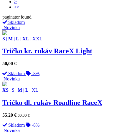
>
>>
paginator.found
Skladom
Novinka
S
|
M
|
L
|
XL
|
XXL
Tričko kr. rukáv RaceX Light
50,00
€
Skladom
-8%
Novinka
XS
|
S
|
M
|
L
|
XL
Tričko dl. rukáv Roadline RaceX
55,20
€
60,00
€
Skladom
-8%
Novinka