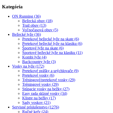
Kategória
ON Running (36)
Bežecká obuv (18)
Trail obuv (13)
Voľnočasová obuv (5)
Bežecké lyže (36)
Pretekové bežecké lyže na skate (6)
Pretekové bežecké lyže na klasiku (6)
Športové lyže na skate (6)
Športové bežecké lyže na klasiku (11)
Kombi lyže (4)
Backcountry lyže (3)
Vosky na lyže (172)
Pretekové prášky a urýchlovače (9)
Pretekové vosky (6)
Tréningové/pretekové vosky (29)
Tréningové vosky (29)
Stúpacie vosky na bežky (27)
Easy rada sklzné vosky (34)
Klistre na bežky (17)
Sady voskov (21)
Servisné príslušenstvo (1276)
Ručné kefy (24)