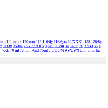
0mm
111 mm x 150 mm
116
116/6y
116/6yrs
12/XXXL
128
128/8y
 m
200m
250ml
26 x 32 x 8,5
3,6x9
30 cm
34
34/36
36
37/39
38
4
S
7/XL
70 ml
70 mm
70ml
75ml
8
8/L
8/M
9
9/L
9/XL
hr, 3mm
hr,