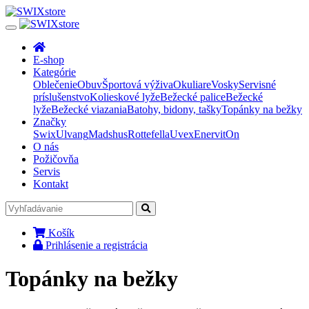
E-shop
Kategórie
Oblečenie
Obuv
Športová výživa
Okuliare
Vosky
Servisné
príslušenstvo
Kolieskové lyže
Bežecké palice
Bežecké
lyže
Bežecké viazania
Batohy, bidony, tašky
Topánky na bežky
Značky
Swix
Ulvang
Madshus
Rottefella
Uvex
Enervit
On
O nás
Požičovňa
Servis
Kontakt
Košík
Prihlásenie a registrácia
Topánky na bežky