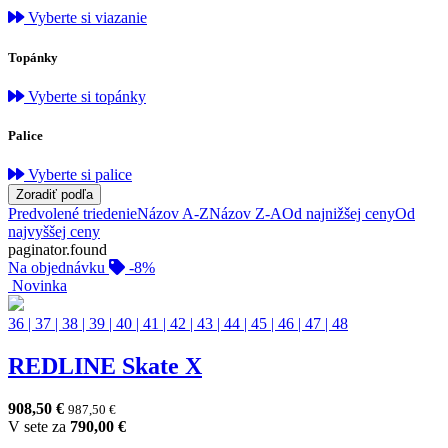
Vyberte si viazanie
Topánky
Vyberte si topánky
Palice
Vyberte si palice
Zoradiť podľa
Predvolené triedenie
Názov A-Z
Názov Z-A
Od najnižšej ceny
Od
najvyššej ceny
paginator.found
Na objednávku
-8%
Novinka
36
|
37
|
38
|
39
|
40
|
41
|
42
|
43
|
44
|
45
|
46
|
47
|
48
REDLINE Skate X
908,50
€
987,50
€
V sete za
790,00
€