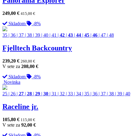
Panorama Explorer
249,00
€
415,00
€
Skladom
-8%
35
|
36
|
37
|
38
|
39
|
40
|
41
|
42
|
43
|
44
|
45
|
46
|
47
|
48
Fjelltech Backcountry
239,20
€
260,00
€
V sete za
208,00
€
Skladom
-8%
Novinka
25
|
26
|
27
|
28
|
29
|
30
|
31
|
32
|
33
|
34
|
35
|
36
|
37
|
38
|
39
|
40
Raceline jr.
105,80
€
115,00
€
V sete za
92,00
€
Skladom
-8%