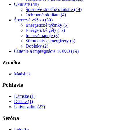
Okuliare (48)
Športové slnečné okuliare (44)
Ochranné okuliare (4)
Športová výživa (30)
Energetické tyčinky (5)
Energetické gély (12)
Iontové nápoje (8)
Stimulanty a energizéry (3)
Doplnky (2)
Čistenie a impregnácie TOKO (19)
Značka
Madshus
Pohlavie
Dámske (1)
Detské (1)
Univerzálne (27)
Sezóna
Leto (6)