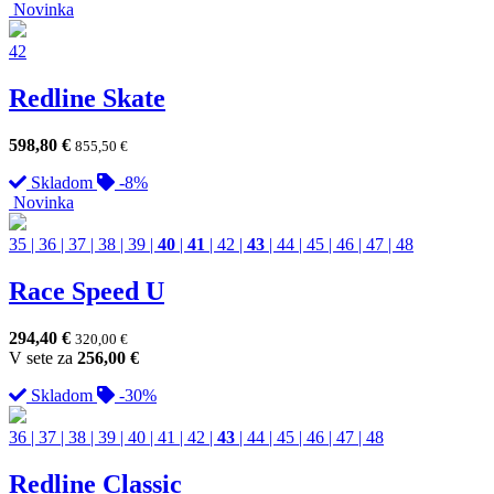
Novinka
42
Redline Skate
598,80
€
855,50
€
Skladom
-8%
Novinka
35
|
36
|
37
|
38
|
39
|
40
|
41
|
42
|
43
|
44
|
45
|
46
|
47
|
48
Race Speed U
294,40
€
320,00
€
V sete za
256,00
€
Skladom
-30%
36
|
37
|
38
|
39
|
40
|
41
|
42
|
43
|
44
|
45
|
46
|
47
|
48
Redline Classic