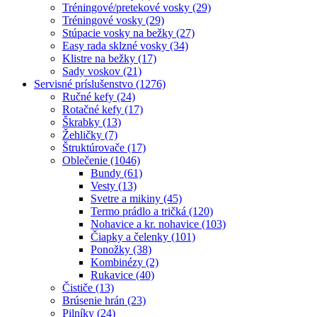
Tréningové/pretekové vosky (29)
Tréningové vosky (29)
Stúpacie vosky na bežky (27)
Easy rada sklzné vosky (34)
Klistre na bežky (17)
Sady voskov (21)
Servisné príslušenstvo (1276)
Ručné kefy (24)
Rotačné kefy (17)
Škrabky (13)
Žehličky (7)
Štruktúrovače (17)
Oblečenie (1046)
Bundy (61)
Vesty (13)
Svetre a mikiny (45)
Termo prádlo a tričká (120)
Nohavice a kr. nohavice (103)
Čiapky a čelenky (101)
Ponožky (38)
Kombinézy (2)
Rukavice (40)
Čističe (13)
Brúsenie hrán (23)
Pilníky (24)