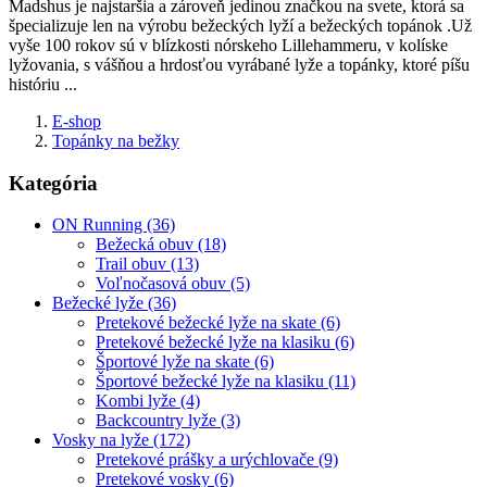
Madshus je najstaršia a zároveň jedinou značkou na svete, ktorá sa
špecializuje len na výrobu bežeckých lyží a bežeckých topánok .Už
vyše 100 rokov sú v blízkosti nórskeho Lillehammeru, v kolíske
lyžovania, s vášňou a hrdosťou vyrábané lyže a topánky, ktoré píšu
históriu ...
E-shop
Topánky na bežky
Kategória
ON Running (36)
Bežecká obuv (18)
Trail obuv (13)
Voľnočasová obuv (5)
Bežecké lyže (36)
Pretekové bežecké lyže na skate (6)
Pretekové bežecké lyže na klasiku (6)
Športové lyže na skate (6)
Športové bežecké lyže na klasiku (11)
Kombi lyže (4)
Backcountry lyže (3)
Vosky na lyže (172)
Pretekové prášky a urýchlovače (9)
Pretekové vosky (6)