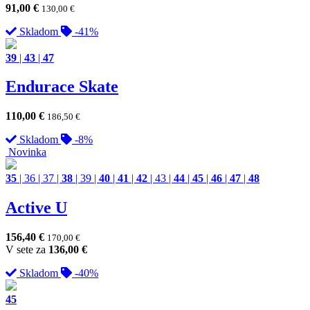
91,00
€
130,00
€
Skladom
-41%
39
|
43
|
47
Endurace Skate
110,00
€
186,50
€
Skladom
-8%
Novinka
35
|
36
|
37
|
38
|
39
|
40
|
41
|
42
|
43
|
44
|
45
|
46
|
47
|
48
Active U
156,40
€
170,00
€
V sete za
136,00
€
Skladom
-40%
45