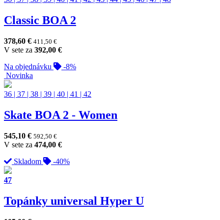
Classic BOA 2
378,60
€
411,50
€
V sete za
392,00
€
Na objednávku
-8%
Novinka
36
|
37
|
38
|
39
|
40
|
41
|
42
Skate BOA 2 - Women
545,10
€
592,50
€
V sete za
474,00
€
Skladom
-40%
47
Topánky universal Hyper U