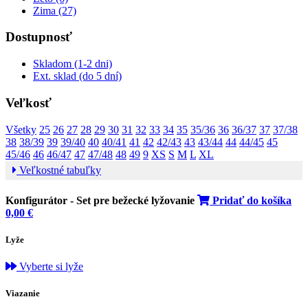
Zima (27)
Dostupnosť
Skladom (1-2 dni)
Ext. sklad (do 5 dní)
Veľkosť
Všetky
25
26
27
28
29
30
31
32
33
34
35
35/36
36
36/37
37
37/38
38
38/39
39
39/40
40
40/41
41
42
42/43
43
43/44
44
44/45
45
45/46
46
46/47
47
47/48
48
49
9
XS
S
M
L
XL
Veľkostné tabuľky
Konfigurátor -
Set pre bežecké lyžovanie
Pridať do košíka
0,00
€
Lyže
Vyberte si lyže
Viazanie