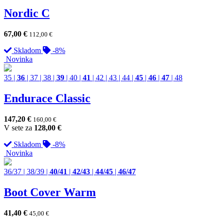
Nordic C
67,00
€
112,00
€
Skladom
-8%
Novinka
35
|
36
|
37
|
38
|
39
|
40
|
41
|
42
|
43
|
44
|
45
|
46
|
47
|
48
Endurace Classic
147,20
€
160,00
€
V sete za
128,00
€
Skladom
-8%
Novinka
36/37
|
38/39
|
40/41
|
42/43
|
44/45
|
46/47
Boot Cover Warm
41,40
€
45,00
€