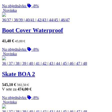
Na objednávku
-8%
Novinka
36/37
|
38/39
|
40/41
|
42/43
|
44/45
|
46/47
Boot Cover Waterproof
41,40
€
45,00
€
Na objednávku
-8%
Novinka
36
|
37
|
38
|
39
|
40
|
41
|
42
|
43
|
44
|
45
|
46
|
47
|
48
Skate BOA 2
545,10
€
592,50
€
V sete za
474,00
€
Na objednávku
-8%
Novinka
36
|
37
|
38
|
39
|
40
|
41
|
42
|
43
|
44
|
45
|
46
|
47
|
48