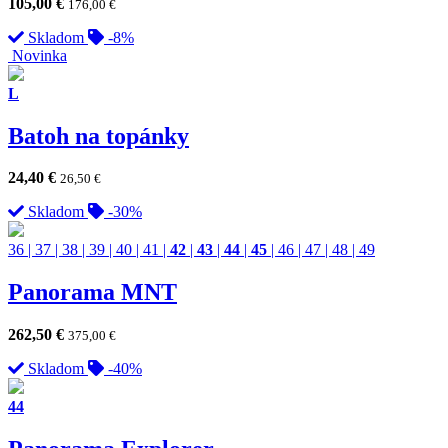
105,00
€
176,00
€
Skladom
-8%
Novinka
L
Batoh na topánky
24,40
€
26,50
€
Skladom
-30%
36
|
37
|
38
|
39
|
40
|
41
|
42
|
43
|
44
|
45
|
46
|
47
|
48
|
49
Panorama MNT
262,50
€
375,00
€
Skladom
-40%
44