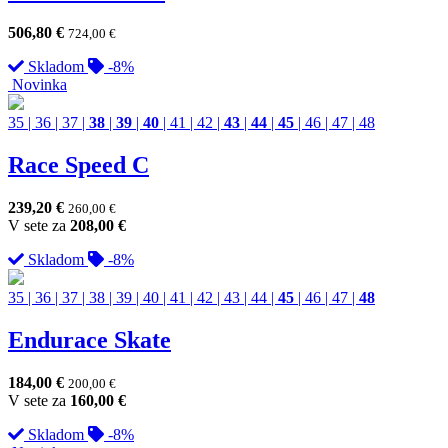
506,80
€
724,00
€
Skladom
-8%
Novinka
35
|
36
|
37
|
38
|
39
|
40
|
41
|
42
|
43
|
44
|
45
|
46
|
47
|
48
Race Speed C
239,20
€
260,00
€
V sete za
208,00
€
Skladom
-8%
35
|
36
|
37
|
38
|
39
|
40
|
41
|
42
|
43
|
44
|
45
|
46
|
47
|
48
Endurace Skate
184,00
€
200,00
€
V sete za
160,00
€
Skladom
-8%