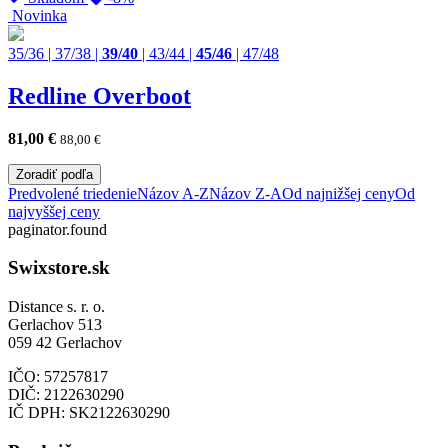
Novinka
35/36
|
37/38
|
39/40
|
43/44
|
45/46
|
47/48
Redline Overboot
81,00
€
88,00
€
Zoradiť podľa
Predvolené triedenie
Názov A-Z
Názov Z-A
Od najnižšej ceny
Od
najvyššej ceny
paginator.found
Swixstore.sk
Distance s. r. o.
Gerlachov 513
059 42 Gerlachov
IČO: 57257817
DIČ: 2122630290
IČ DPH: SK2122630290