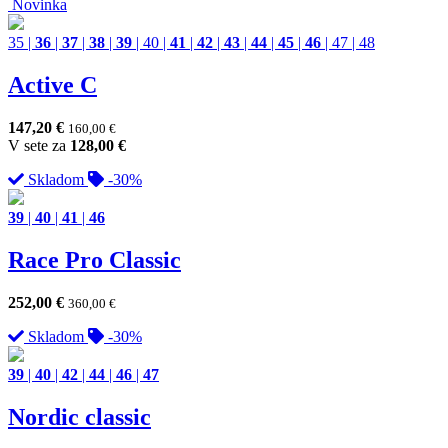
Novinka
35
|
36
|
37
|
38
|
39
|
40
|
41
|
42
|
43
|
44
|
45
|
46
|
47
|
48
Active C
147,20
€
160,00
€
V sete za
128,00
€
Skladom
-30%
39
|
40
|
41
|
46
Race Pro Classic
252,00
€
360,00
€
Skladom
-30%
39
|
40
|
42
|
44
|
46
|
47
Nordic classic