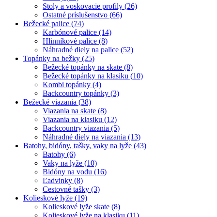
Stoly a voskovacie profily (26)
Ostatné príslušenstvo (66)
Bežecké palice (74)
Karbónové palice (14)
Hlinníkové palice (8)
Náhradné diely na palice (52)
Topánky na bežky (25)
Bežecké topánky na skate (8)
Bežecké topánky na klasiku (10)
Kombi topánky (4)
Backcountry topánky (3)
Bežecké viazania (38)
Viazania na skate (8)
Viazania na klasiku (12)
Backcountry viazania (5)
Náhradné diely na viazania (13)
Batohy, bidóny, tašky, vaky na lyže (43)
Batohy (6)
Vaky na lyže (10)
Bidóny na vodu (16)
Ľadvinky (8)
Cestovné tašky (3)
Kolieskové lyže (19)
Kolieskové lyže skate (8)
Kolieskové lyže na klasiku (11)