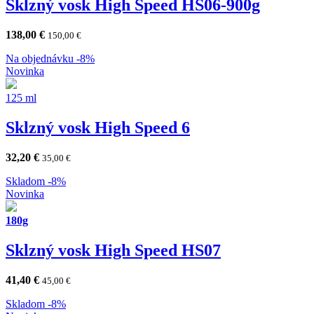
Sklzný vosk High Speed HS06-900g
138,00
€
150,00
€
Na objednávku
-8%
Novinka
125 ml
Sklzný vosk High Speed 6
32,20
€
35,00
€
Skladom
-8%
Novinka
180g
Sklzný vosk High Speed HS07
41,40
€
45,00
€
Skladom
-8%