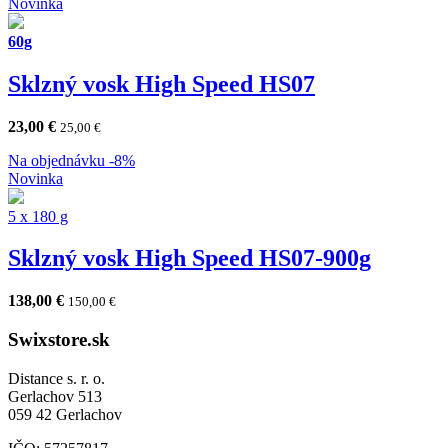
Novinka
60g
Sklzný vosk High Speed HS07
23,00
€
25,00
€
Na objednávku
-8%
Novinka
5 x 180 g
Sklzný vosk High Speed HS07-900g
138,00
€
150,00
€
Swixstore.sk
Distance s. r. o.
Gerlachov 513
059 42 Gerlachov