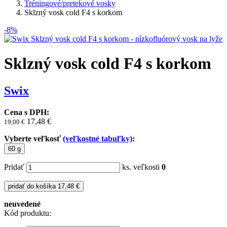
Tréningové/pretekové vosky
Sklzný vosk cold F4 s korkom
-8%
Sklzný vosk cold F4 s korkom
Swix
Cena s DPH:
17,48 €
19,00
€
Vyberte veľkosť
(veľkostné tabuľky)
:
60 g
Pridať
ks. veľkosti
0
pridať do košíka
17,48 €
neuvedené
Kód produktu: