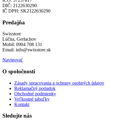
IČO: 57257817
DIČ: 2122630290
IČ DPH: SK2122630290
Predajňa
Swixstore
Lúčna, Gerlachov
Mobil: 0904 708 131
Email: info@swixstore.sk
Navigovať
O spoločnosti
Zásady spracovania a ochrany osobných údajov
Reklamačný poriadok
Obchodné podmienky
Veľkostné tabuľky
Kontakt
Sledujte nás