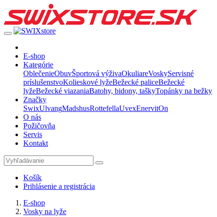
E-shop
Kategórie
Oblečenie
Obuv
Športová výživa
Okuliare
Vosky
Servisné
príslušenstvo
Kolieskové lyže
Bežecké palice
Bežecké
lyže
Bežecké viazania
Batohy, bidony, tašky
Topánky na bežky
Značky
Swix
Ulvang
Madshus
Rottefella
Uvex
Enervit
On
O nás
Požičovňa
Servis
Kontakt
Košík
Prihlásenie a registrácia
E-shop
Vosky na lyže