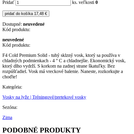
Pridať
ks. veľkosti
0
pridať do košíka
17,48 €
Dostupné:
neuvedené
Kód produktu:
neuvedené
Kód produktu:
F4 Cold Premium Solid - tuhý sklzný vosk, ktorý sa používa v
chladných podmienkach - 4 ° C a chladnejšie. Ekonomický vosk,
ktorý dlho vydrží. S korkom na zadnej strane škatuľky. Bez
rozpúšťadiel. Vosk má vreckové balenie. Naneste, rozkorkujte a
choďte!
Kategória:
Vosky na lyže | Tréningové/pretekové vosky
Sezóna:
Zima
PODOBNÉ PRODUKTY