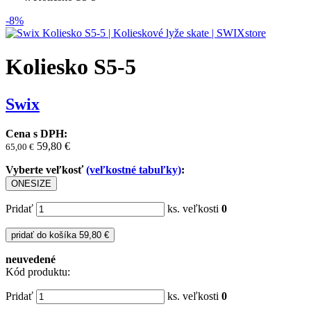
-8%
Koliesko S5-5
Swix
Cena s DPH:
59,80 €
65,00
€
Vyberte veľkosť
(veľkostné tabuľky)
:
ONESIZE
Pridať
ks. veľkosti
0
pridať do košíka
59,80 €
neuvedené
Kód produktu:
Pridať
ks. veľkosti
0