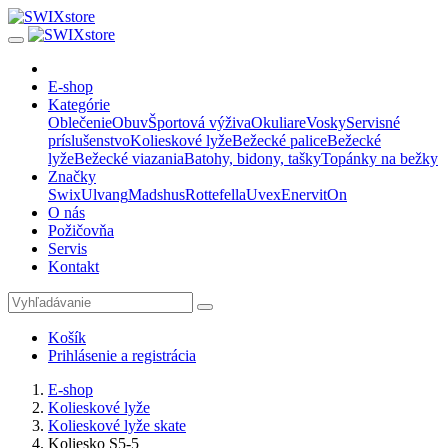
E-shop
Kategórie
Oblečenie
Obuv
Športová výživa
Okuliare
Vosky
Servisné
príslušenstvo
Kolieskové lyže
Bežecké palice
Bežecké
lyže
Bežecké viazania
Batohy, bidony, tašky
Topánky na bežky
Značky
Swix
Ulvang
Madshus
Rottefella
Uvex
Enervit
On
O nás
Požičovňa
Servis
Kontakt
Košík
Prihlásenie a registrácia
E-shop
Kolieskové lyže
Kolieskové lyže skate
Koliesko S5-5