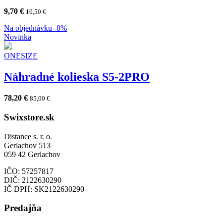
9,70
€
10,50
€
Na objednávku
-8%
Novinka
ONESIZE
Náhradné kolieska S5-2PRO
78,20
€
85,00
€
Swixstore.sk
Distance s. r. o.
Gerlachov 513
059 42 Gerlachov
IČO: 57257817
DIČ: 2122630290
IČ DPH: SK2122630290
Predajňa