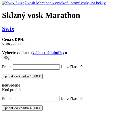
Sklzný vosk Marathon
Swix
Cena s DPH:
46,00 €
50,00
€
Vyberte veľkosť
(veľkostné tabuľky)
:
40g
Pridať
ks. veľkosti
0
pridať do košíka
46,00 €
neuvedené
Kód produktu:
Pridať
ks. veľkosti
0
pridať do košíka
46,00 €