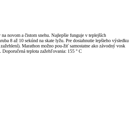
a novom a čistom snehu. Najlepšie funguje v teplejších
uba 8 až 10 sekúnd na skate lyžu. Pre dosiahnutie lepšieho výsledku
po zažehlení). Marathon možno pou-žiť samostatne ako závodný vosk
ia. Doporučená teplota zažehľovania: 155 ° C