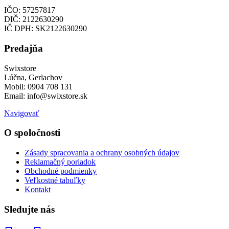
IČO: 57257817
DIČ: 2122630290
IČ DPH: SK2122630290
Predajňa
Swixstore
Lúčna, Gerlachov
Mobil: 0904 708 131
Email: info@swixstore.sk
Navigovať
O spoločnosti
Zásady spracovania a ochrany osobných údajov
Reklamačný poriadok
Obchodné podmienky
Veľkostné tabuľky
Kontakt
Sledujte nás