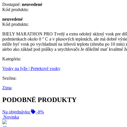
Dostupné:
neuvedené
Kód produktu:
neuvedené
Kód produktu:
BIELY MARATHON PRO Tvrdý a extra odolný sklzný vosk pre dištančné
podmienkach okolo 0 ° C a v plusových teplotách, ale má dobré výsle
môže byť vosk po vychladnutí na izbovú teplotu (zhruba po 10 min) 
alebo ako základ pod prášky a urychlovače.Je dôležité mať kvalitné ž
Kategória:
Vosky na lyže | Pretekové vosky
Sezóna:
Zima
PODOBNÉ PRODUKTY
Na objednávku
-8%
Novinka