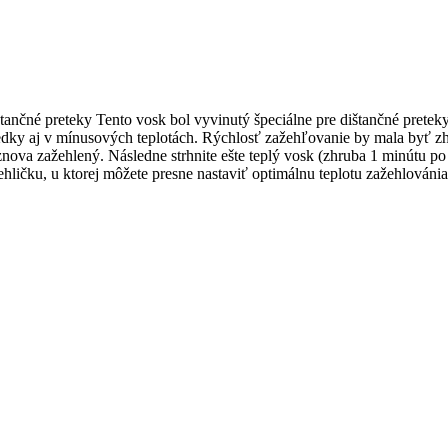
 preteky Tento vosk bol vyvinutý špeciálne pre dištančné preteky n
dky aj v mínusových teplotách. Rýchlosť zažehľovanie by mala byť zhr
znova zažehlený. Následne strhnite ešte teplý vosk (zhruba 1 minútu 
ehličku, u ktorej môžete presne nastaviť optimálnu teplotu zažehlován