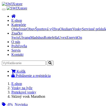
E-shop
Kategórie
Oblečenie
Obuv
Športová výživa
Okuliare
Vosky
Servisné prísluš
Značky
Swix
Ulvang
Madshus
Rottefella
Uvex
Enervit
On
O nás
Požičovňa
Servis
Kontakt
Košík
Prihlásenie a registrácia
E-shop
Vosky na lyže
Pretekové vosky
Sklzný vosk Marathon
-8%
Novinka