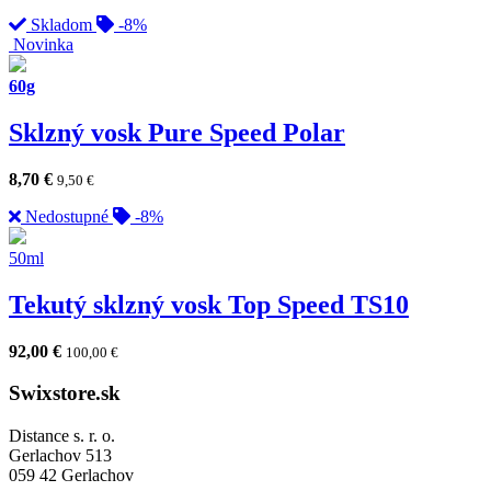
Skladom
-8%
Novinka
60g
Sklzný vosk Pure Speed Polar
8,70
€
9,50
€
Nedostupné
-8%
50ml
Tekutý sklzný vosk Top Speed TS10
92,00
€
100,00
€
Swixstore.sk
Distance s. r. o.
Gerlachov 513
059 42 Gerlachov