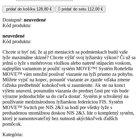
pridať do košíka
128,80 €
pridať do setu
112,00 €
Dostupné:
neuvedené
Kód produktu:
neuvedené
Kód produktu:
Chcete si byť istí, že aj pri meniacich sa podmienkach budú vaše
lyže maximálne sklzné? Chcete výšiť svoj lyžiarsky výkon? Či už sa
jedná o lyže s mohérovou vložkou alebo natreté stúpacím voskom,
najlepším variantom je použiť systém MOVE™! Systém Rottefella
MOVE™ vám umožní posúvať viazanie na lyži priamo za pohybu.
Môžete vyjsť na kopec, posunúť viazanie av zjazde vďaka zmene
ťažiska predbehnúť kohokoľvek si zaumienite. Ak ste na konci
výletu unavení, posunutím viazania do prednej časti pre vás bude
výrazne jednoduchšie sa do cieľa dostať. Systém je schválený na
používanie medzinárodnou lyžiarskou federáciou FIS. Systém
MOVE™ Switch pre NIS 2&3 sa hodí pre všetky lyže s
predsadenou montážnou doskou NIS 2&3. Ide o kompletný systém,
ktorý je namontovateľný bez nutnosti akýchkoľvek ďalších
pomôcok.
Kategória: