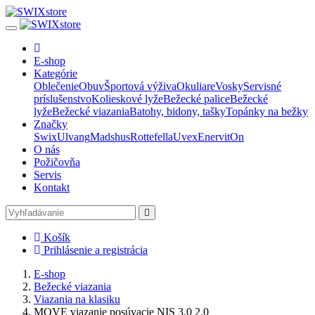
E-shop
Kategórie
Oblečenie
Obuv
Športová výživa
Okuliare
Vosky
Servisné
príslušenstvo
Kolieskové lyže
Bežecké palice
Bežecké
lyže
Bežecké viazania
Batohy, bidony, tašky
Topánky na bežky
Značky
Swix
Ulvang
Madshus
Rottefella
Uvex
Enervit
On
O nás
Požičovňa
Servis
Kontakt
Košík
Prihlásenie a registrácia
E-shop
Bežecké viazania
Viazania na klasiku
MOVE viazanie posúvacie NIS 3.0 2.0