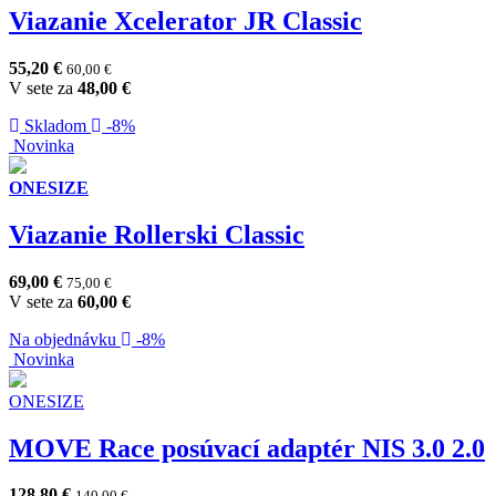
Viazanie Xcelerator JR Classic
55,20
€
60,00
€
V sete za
48,00
€
Skladom
-8%
Novinka
ONESIZE
Viazanie Rollerski Classic
69,00
€
75,00
€
V sete za
60,00
€
Na objednávku
-8%
Novinka
ONESIZE
MOVE Race posúvací adaptér NIS 3.0 2.0
128,80
€
140,00
€