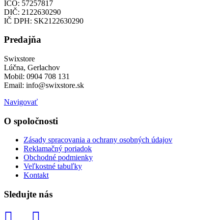
IČO: 57257817
DIČ: 2122630290
IČ DPH: SK2122630290
Predajňa
Swixstore
Lúčna, Gerlachov
Mobil: 0904 708 131
Email: info@swixstore.sk
Navigovať
O spoločnosti
Zásady spracovania a ochrany osobných údajov
Reklamačný poriadok
Obchodné podmienky
Veľkostné tabuľky
Kontakt
Sledujte nás