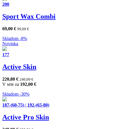
200
Sport Wax Combi
69,00
€
99,00
€
Skladom
-8%
Novinka
177
Active Skin
220,80
€
240,00
€
V sete za
192,00
€
Skladom
-30%
187-(60-75)
|
192-(65-80)
Active Pro Skin