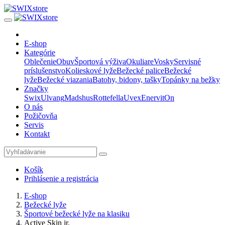
E-shop
Kategórie
Oblečenie
Obuv
Športová výživa
Okuliare
Vosky
Servisné
príslušenstvo
Kolieskové lyže
Bežecké palice
Bežecké
lyže
Bežecké viazania
Batohy, bidony, tašky
Topánky na bežky
Značky
Swix
Ulvang
Madshus
Rottefella
Uvex
Enervit
On
O nás
Požičovňa
Servis
Kontakt
Košík
Prihlásenie a registrácia
E-shop
Bežecké lyže
Športové bežecké lyže na klasiku
Active Skin jr.