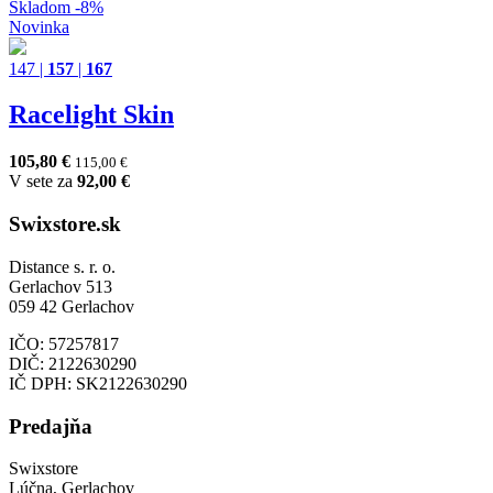
Skladom
-8%
Novinka
147
|
157
|
167
Racelight Skin
105,80
€
115,00
€
V sete za
92,00
€
Swixstore.sk
Distance s. r. o.
Gerlachov 513
059 42 Gerlachov
IČO: 57257817
DIČ: 2122630290
IČ DPH: SK2122630290
Predajňa
Swixstore
Lúčna, Gerlachov