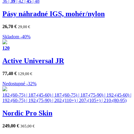
36
|
39
|
42
|
45
|
48
Pásy náhradné IGS, mohér/nylon
26,70
€
29,00
€
Skladom
-40%
120
Active Universal JR
77,40
€
129,00
€
Nedostupné
-32%
182-(60-75)
|
187-(45-60)
|
187-(60-75)
|
187-(75-90)
|
192-(45-60)
|
192-(60-75)
|
192-(75-90)
|
202-(110+)
|
207-(105+)
|
210-(80-95)
Nordic Pro Skin
249,00
€
365,00
€