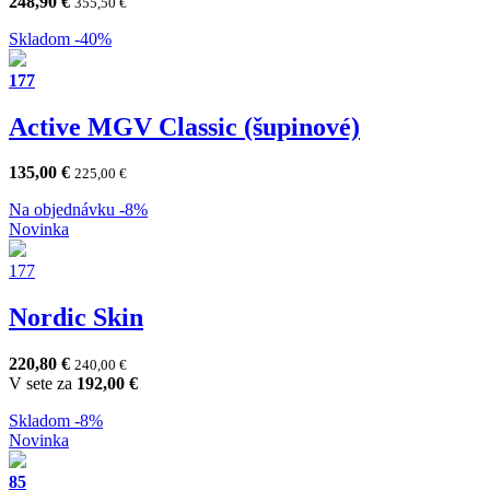
248,90
€
355,50
€
Skladom
-40%
177
Active MGV Classic (šupinové)
135,00
€
225,00
€
Na objednávku
-8%
Novinka
177
Nordic Skin
220,80
€
240,00
€
V sete za
192,00
€
Skladom
-8%
Novinka
85