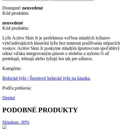
Dostupné:
neuvedené
Kód produktu:
neuvedené
Kód produktu:
Lyže Active Skin Jr je perfektnou voľbou mladých lyžiarov
vyhľadávajúcich klasickú lyžu bez nutnosti používania stúpacích
voskov. Active Skin Jr poskytne mladým športovcom spoľahlivý
odraz vďaka integrovaným pásom z mohéru a nylonu či už
pretekajú, trénujú alebo lyžujú len tak pre zábavu.
Kategória:
Bežecké lyže | Športové bežecké lyže na klasiku
Podľa pohlavia:
Detské
PODOBNÉ PRODUKTY
Skladom
-30%