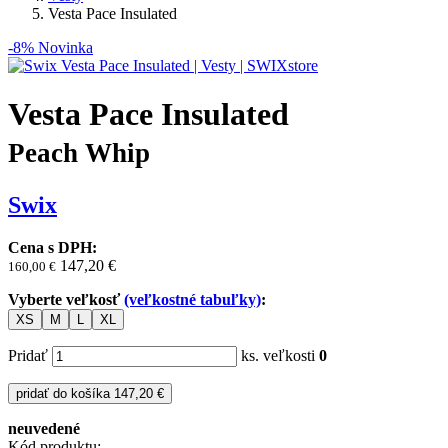
Vesta Pace Insulated
-8%
Novinka
Vesta Pace Insulated
Peach Whip
Swix
Cena s DPH:
147,20 €
160,00
€
Vyberte veľkosť
(veľkostné tabuľky)
:
XS
M
L
XL
Pridať
ks. veľkosti
0
pridať do košíka
147,20 €
neuvedené
Kód produktu: