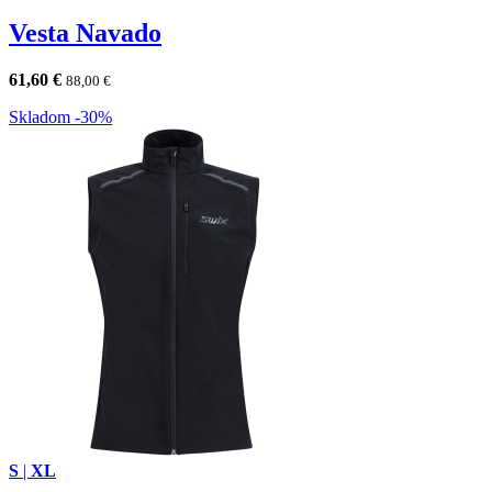
Vesta Navado
61,60
€
88,00
€
Skladom
-30%
S
|
XL