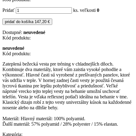
Pridať
ks. veľkosti
0
pridať do košíka
147,20 €
Dostupné:
neuvedené
Kód produktu:
neuvedené
Kód produktu:
Zateplená bežecká vesta pre tréning v chladnejších dňoch.
Kombinuje dva materiály, ktoré vám zaistia vysoké pohodlie a
výkonnosť. Hlavné časti sú vyrobené z prešívaných panelov, ktoré
vás udržia v teple. V hornej zadnej časti vesty je použitá česaná
lycrová tkanina pre lepšiu pohyblivosť a priedušnosť. Veľké
náprsné vrecko tejto teplej vesty na behanie umožní uschovať
telefón. Vesta je vďaka reflexnej potlači ideálna na behanie v tme.
Klasický dizajn robí z tejto vesty univerzálny kúsok na každodenné
nosenie alebo na dlhšie behy.
Materiál: Hlavný materiál: 100% polyamid.
Ďalší materiál: 57% polyamid / 28% polyester / 15% elastan.
Kategória: