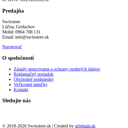
Predajňa
Swixstore
Lúčna, Gerlachov
Mobil: 0904 708 131
Email: info@swixstore.sk
Navigovať
O spoločnosti
Zásady spracovania a ochrany osobných údajov
Reklamačný poriadok
Obchodné podmienky
Veľkostné tabuľky
Kontakt
Sledujte nás
© 2018-2026 Swixstore.sk | Created by
originals.sk