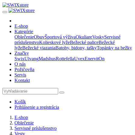
E-shop
Kategórie
Oblečenie
Obuv
Športová výživa
Okuliare
Vosky
Servisné
príslušenstvo
Kolieskové lyže
Bežecké palice
Bežecké
lyže
Bežecké viazania
Batohy, bidony, tašky
Topánky na bežky
Značky
Swix
Ulvang
Madshus
Rottefella
Uvex
Enervit
On
O nás
Požičovňa
Servis
Kontakt
Košík
Prihlásenie a registrácia
E-shop
Oblečenie
Servisné príslušenstvo
Vesty