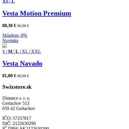
XS
|
L
Vesta Motion Premium
88,30
€
96,00
€
Skladom
-8%
Novinka
S
|
M
|
L
|
XL
|
XXL
Vesta Navado
81,00
€
88,00
€
Swixstore.sk
Distance s. r. o.
Gerlachov 513
059 42 Gerlachov
IČO: 57257817
DIČ: 2122630290
IČ DPH: SK2122630290