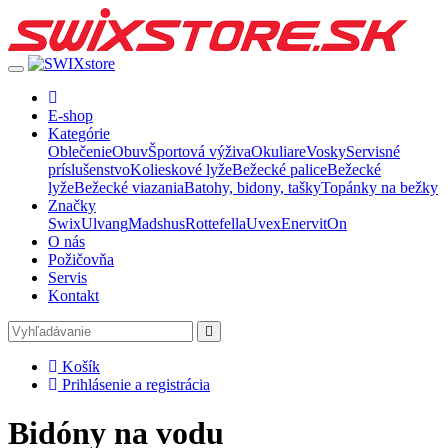
E-shop
Kategórie
Oblečenie
Obuv
Športová výživa
Okuliare
Vosky
Servisné
príslušenstvo
Kolieskové lyže
Bežecké palice
Bežecké
lyže
Bežecké viazania
Batohy, bidony, tašky
Topánky na bežky
Značky
Swix
Ulvang
Madshus
Rottefella
Uvex
Enervit
On
O nás
Požičovňa
Servis
Kontakt
Košík
Prihlásenie a registrácia
Bidóny na vodu