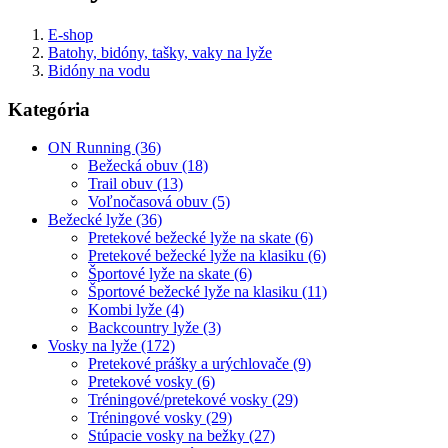
E-shop
Batohy, bidóny, tašky, vaky na lyže
Bidóny na vodu
Kategória
ON Running (36)
Bežecká obuv (18)
Trail obuv (13)
Voľnočasová obuv (5)
Bežecké lyže (36)
Pretekové bežecké lyže na skate (6)
Pretekové bežecké lyže na klasiku (6)
Športové lyže na skate (6)
Športové bežecké lyže na klasiku (11)
Kombi lyže (4)
Backcountry lyže (3)
Vosky na lyže (172)
Pretekové prášky a urýchlovače (9)
Pretekové vosky (6)
Tréningové/pretekové vosky (29)
Tréningové vosky (29)
Stúpacie vosky na bežky (27)