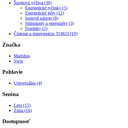
Športová výživa (30)
Energetické tyčinky (5)
Energetické gély (12)
Iontové nápoje (8)
Stimulanty a energizéry (3)
Doplnky (2)
Čistenie a impregnácie TOKO (19)
Značka
Madshus
Swix
Pohlavie
Univerzálne (4)
Sezóna
Leto (15)
Zima (16)
Dostupnosť