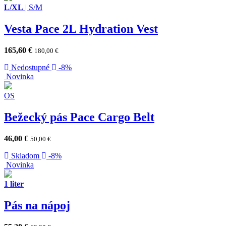
L/XL
|
S/M
Vesta Pace 2L Hydration Vest
165,60
€
180,00
€
Nedostupné
-8%
Novinka
OS
Bežecký pás Pace Cargo Belt
46,00
€
50,00
€
Skladom
-8%
Novinka
1 liter
Pás na nápoj