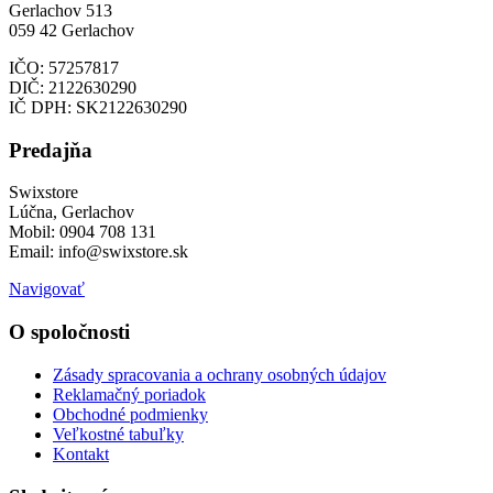
Gerlachov 513
059 42 Gerlachov
IČO: 57257817
DIČ: 2122630290
IČ DPH: SK2122630290
Predajňa
Swixstore
Lúčna, Gerlachov
Mobil: 0904 708 131
Email: info@swixstore.sk
Navigovať
O spoločnosti
Zásady spracovania a ochrany osobných údajov
Reklamačný poriadok
Obchodné podmienky
Veľkostné tabuľky
Kontakt