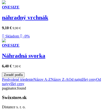
ONESIZE
náhradný vrchnák
9,10
€
9,90
€
Skladom
-9%
ONESIZE
Náhradná svorka
6,40
€
7,00
€
Zoradiť podľa
Predvolené triedenie
Názov A-Z
Názov Z-A
Od najnižšej ceny
Od
najvyššej ceny
paginator.found
Swixstore.sk
Distance s. r. o.