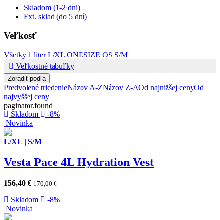
Skladom (1-2 dni)
Ext. sklad (do 5 dní)
Veľkosť
Všetky
1 liter
L/XL
ONESIZE
OS
S/M
Veľkostné tabuľky
Zoradiť podľa
Predvolené triedenie
Názov A-Z
Názov Z-A
Od najnižšej ceny
Od
najvyššej ceny
paginator.found
Skladom
-8%
Novinka
L/XL
|
S/M
Vesta Pace 4L Hydration Vest
156,40
€
170,00
€
Skladom
-8%
Novinka