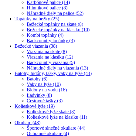
Karbónové palice (14)
Hlinníkové palice (8)
Náhradné diely na palice (52)
Topánky na bežky (25)
Bežecké topánky na skate (8)
Bežecké topánky na klasiku (10)
Kombi topánky (4)
Backcountry topánky (3)
Bežecké viazania (38)
Viazania na skate (8)
Viazania na klasiku (12)
Backcountry viazania (5)
Náhradné diely na viazania (13)
Batohy, bidóny, tašky, vaky na lyže (43)
Batohy (6)
Vaky na lyže (10)
Bidóny na vodu (16)
Ľadvinky (8)
Cestovné tašky (3)
Kolieskové lyže (19)
Kolieskové lyže skate (8)
Kolieskové lyže na klasiku (11)
Okuliare (48)
Športové slnečné okuliare (44)
Ochranné okuliare (4)