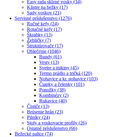
Easy rada sklzné vosky (34)
Klistre na bežky (17)
Sady voskov (21)
Servisné príslušenstvo (1276)
Ručné kefy (24)
Rotačné kefy (17)
Škrabky (13)
Žehličky (7)
Štruktúrovače (17)
Oblečenie (1046)
Bundy (61)
Vesty (13)
Svetre a mikiny (45)
Termo prádlo a tričká (120)
Nohavice a kr. nohavice (103)
Čiapky a čelenky (101)
Ponožky (38)
Kombinézy (2)
Rukavice (40)
Čističe (13)
Brúsenie hrán (23)
Pilníky (24)
Stoly a voskovacie profily (26)
Ostatné príslušenstvo (66)
Bežecké palice (74)