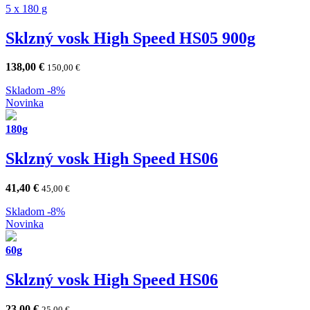
5 x 180 g
Sklzný vosk High Speed HS05 900g
138,00
€
150,00
€
Skladom
-8%
Novinka
180g
Sklzný vosk High Speed HS06
41,40
€
45,00
€
Skladom
-8%
Novinka
60g
Sklzný vosk High Speed HS06
23,00
€
25,00
€