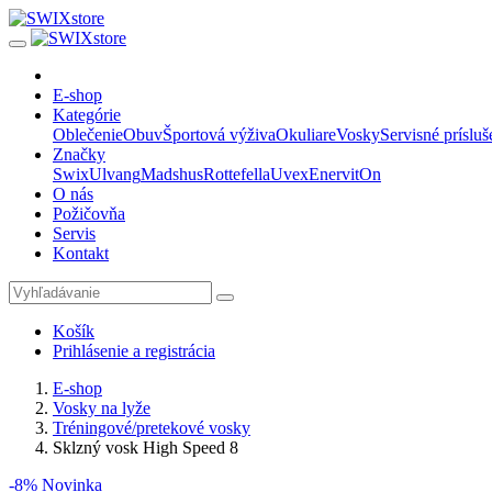
E-shop
Kategórie
Oblečenie
Obuv
Športová výživa
Okuliare
Vosky
Servisné prísluš
Značky
Swix
Ulvang
Madshus
Rottefella
Uvex
Enervit
On
O nás
Požičovňa
Servis
Kontakt
Košík
Prihlásenie a registrácia
E-shop
Vosky na lyže
Tréningové/pretekové vosky
Sklzný vosk High Speed 8
-8%
Novinka