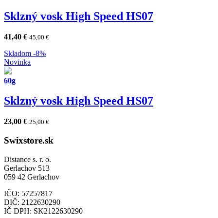
Sklzný vosk High Speed HS07
41,40
€
45,00
€
Skladom
-8%
Novinka
60g
Sklzný vosk High Speed HS07
23,00
€
25,00
€
Swixstore.sk
Distance s. r. o.
Gerlachov 513
059 42 Gerlachov
IČO: 57257817
DIČ: 2122630290
IČ DPH: SK2122630290