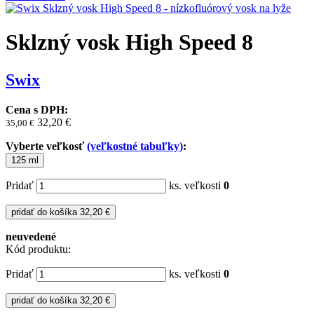
Sklzný vosk High Speed 8
Swix
Cena s DPH:
32,20 €
35,00
€
Vyberte veľkosť
(veľkostné tabuľky)
:
125 ml
Pridať
ks. veľkosti
0
pridať do košíka
32,20 €
neuvedené
Kód produktu:
Pridať
ks. veľkosti
0
pridať do košíka
32,20 €