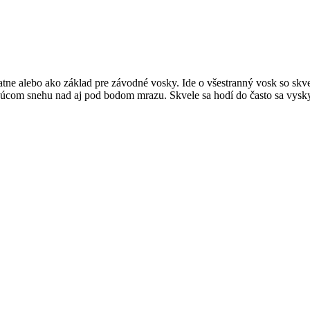
tatne alebo ako základ pre závodné vosky. Ide o všestranný vosk so s
úcom snehu nad aj pod bodom mrazu. Skvele sa hodí do často sa vysk