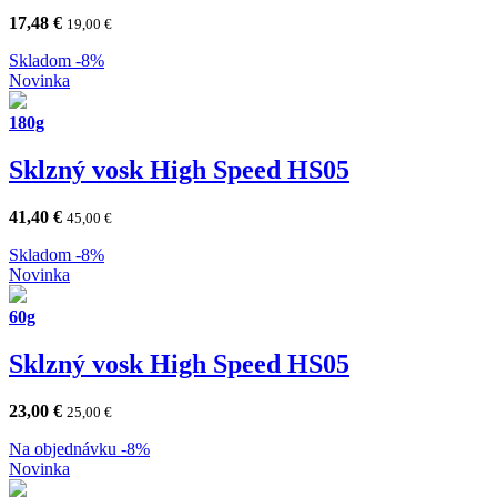
17,48
€
19,00
€
Skladom
-8%
Novinka
180g
Sklzný vosk High Speed HS05
41,40
€
45,00
€
Skladom
-8%
Novinka
60g
Sklzný vosk High Speed HS05
23,00
€
25,00
€
Na objednávku
-8%
Novinka