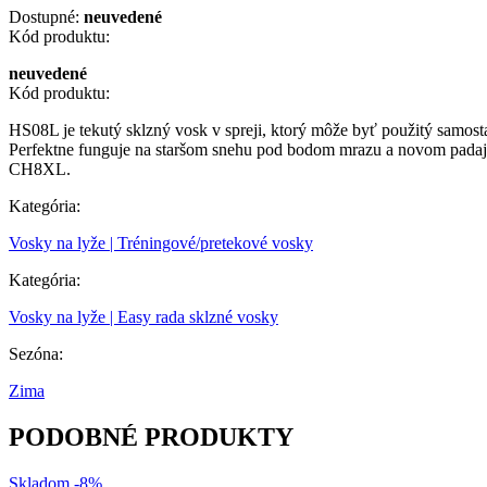
Dostupné:
neuvedené
Kód produktu:
neuvedené
Kód produktu:
HS08L je tekutý sklzný vosk v spreji, ktorý môže byť použitý samos
Perfektne funguje na staršom snehu pod bodom mrazu a novom padaj
CH8XL.
Kategória:
Vosky na lyže | Tréningové/pretekové vosky
Kategória:
Vosky na lyže | Easy rada sklzné vosky
Sezóna:
Zima
PODOBNÉ PRODUKTY
Skladom
-8%