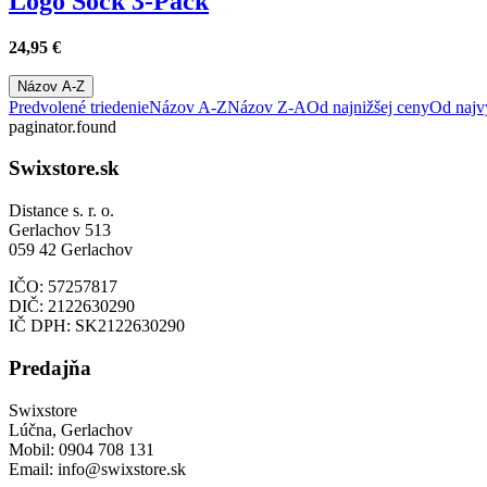
Logo Sock 3-Pack
24,95
€
Názov A-Z
Predvolené triedenie
Názov A-Z
Názov Z-A
Od najnižšej ceny
Od najv
paginator.found
Swixstore.sk
Distance s. r. o.
Gerlachov 513
059 42 Gerlachov
IČO: 57257817
DIČ: 2122630290
IČ DPH: SK2122630290
Predajňa
Swixstore
Lúčna, Gerlachov
Mobil: 0904 708 131
Email: info@swixstore.sk