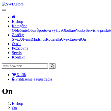
E-shop
Kategórie
Oblečenie
Obuv
Športová výživa
Okuliare
Vosky
Servisné prísluš
Značky
Swix
Ulvang
Madshus
Rottefella
Uvex
Enervit
On
O nás
Požičovňa
Servis
Kontakt
Košík
Prihlásenie a registrácia
On
E-shop
On