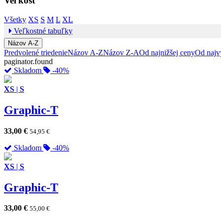
Veľkosť
Všetky
XS
S
M
L
XL
Veľkostné tabuľky
Názov A-Z
Predvolené triedenie
Názov A-Z
Názov Z-A
Od najnižšej ceny
Od najv
paginator.found
Skladom
-40%
XS
|
S
Graphic-T
33,00
€
54,95
€
Skladom
-40%
XS
|
S
Graphic-T
33,00
€
55,00
€