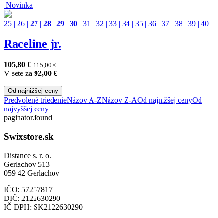
Novinka
25
|
26
|
27
|
28
|
29
|
30
|
31
|
32
|
33
|
34
|
35
|
36
|
37
|
38
|
39
|
40
Raceline jr.
105,80
€
115,00
€
V sete za
92,00
€
Od najnižšej ceny
Predvolené triedenie
Názov A-Z
Názov Z-A
Od najnižšej ceny
Od
najvyššej ceny
paginator.found
Swixstore.sk
Distance s. r. o.
Gerlachov 513
059 42 Gerlachov
IČO: 57257817
DIČ: 2122630290
IČ DPH: SK2122630290