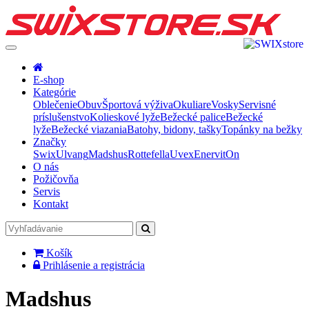
E-shop
Kategórie
Oblečenie
Obuv
Športová výživa
Okuliare
Vosky
Servisné
príslušenstvo
Kolieskové lyže
Bežecké palice
Bežecké
lyže
Bežecké viazania
Batohy, bidony, tašky
Topánky na bežky
Značky
Swix
Ulvang
Madshus
Rottefella
Uvex
Enervit
On
O nás
Požičovňa
Servis
Kontakt
Košík
Prihlásenie a registrácia
Madshus