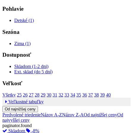
Pohlavie
Detské (1)
Sezóna
Zima (1)
Dostupnosť
Skladom (1-2 dni)
Ext. sklad (do 5 dní)
Veľkosť
Všetky
25
26
27
28
29
30
31
32
33
34
35
36
37
38
39
40
Veľkostné tabuľky
Od najnižšej ceny
Predvolené triedenie
Názov A-Z
Názov Z-A
Od najnižšej ceny
Od
najvyššej ceny
paginator.found
Skladom
-8%