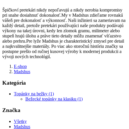
Špičkoví pretekári nikdy nepoľavujú a nikdy nerobia kompromisy
pri snahe dosiahnuť dokonalosť.My v Madshus zdieľame rovnakú
vášeň pre dokonalosť a výkonnosť. Naši inžinieri sa zameriavam na
každý detail, pretože pretekári používajúci naše produkty podávajú
výkony na takej úrovni, kedy len zlomok gramu, milimeter alebo
stupeň hrajú úlohu a práve tieto detaily môžu znamenať víťazstvo
alebo prehru.Pre lyže Madshus je charakteristický zmysel pre detail
a najkvalitnejšie materiály. Po viac ako storočnú históriu značky sa
postupne prešlo od ručnej kusovej výroby k modernej produkcii a
vývoji nových technológií.
E-shop
Madshus
Kategória
Topánky na bežky (1)
Bežecké topánky na klasiku (1)
Značka
Všetky
Madshus