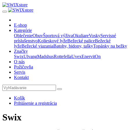
E-shop
Kategórie
Oblečenie
Obuv
Športová výživa
Okuliare
Vosky
Servisné
príslušenstvo
Kolieskové lyže
Bežecké palice
Bežecké
lyže
Bežecké viazania
Batohy, bidony, tašky
Topánky na bežky
Značky
Swix
Ulvang
Madshus
Rottefella
Uvex
Enervit
On
O nás
Požičovňa
Servis
Kontakt
Košík
Prihlásenie a registrácia
Swix