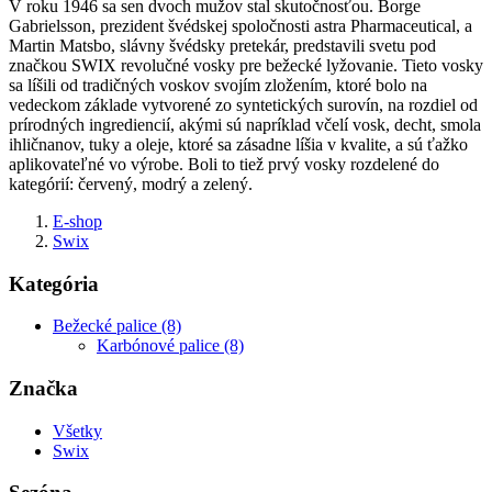
V roku 1946 sa sen dvoch mužov stal skutočnosťou. Borge
Gabrielsson, prezident švédskej spoločnosti astra Pharmaceutical, a
Martin Matsbo, slávny švédsky pretekár, predstavili svetu pod
značkou SWIX revolučné vosky pre bežecké lyžovanie. Tieto vosky
sa líšili od tradičných voskov svojím zložením, ktoré bolo na
vedeckom základe vytvorené zo syntetických surovín, na rozdiel od
prírodných ingrediencií, akými sú napríklad včelí vosk, decht, smola
ihličnanov, tuky a oleje, ktoré sa zásadne líšia v kvalite, a sú ťažko
aplikovateľné vo výrobe. Boli to tiež prvý vosky rozdelené do
kategórií: červený, modrý a zelený.
E-shop
Swix
Kategória
Bežecké palice (8)
Karbónové palice (8)
Značka
Všetky
Swix