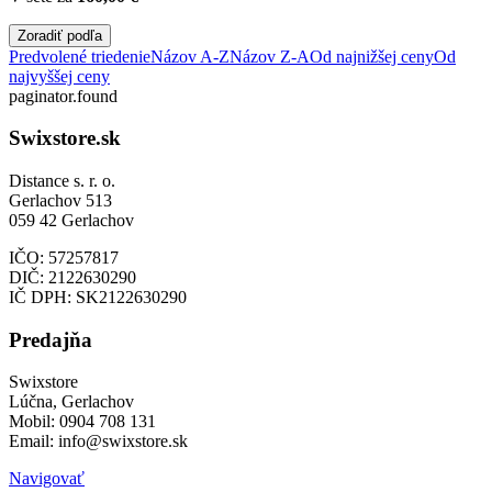
Zoradiť podľa
Predvolené triedenie
Názov A-Z
Názov Z-A
Od najnižšej ceny
Od
najvyššej ceny
paginator.found
Swixstore.sk
Distance s. r. o.
Gerlachov 513
059 42 Gerlachov
IČO: 57257817
DIČ: 2122630290
IČ DPH: SK2122630290
Predajňa
Swixstore
Lúčna, Gerlachov
Mobil: 0904 708 131
Email: info@swixstore.sk
Navigovať