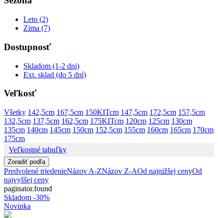
Sezóna
Leto (2)
Zima (7)
Dostupnosť
Skladom (1-2 dni)
Ext. sklad (do 5 dní)
Veľkosť
Všetky
142,5cm
167,5cm
150KITcm
147,5cm
172,5cm
157,5cm
132,5cm
137,5cm
162,5cm
175KITcm
120cm
125cm
130cm
135cm
140cm
145cm
150cm
152,5cm
155cm
160cm
165cm
170cm
175cm
Veľkostné tabuľky
Zoradiť podľa
Predvolené triedenie
Názov A-Z
Názov Z-A
Od najnižšej ceny
Od
najvyššej ceny
paginator.found
Skladom
-30%
Novinka